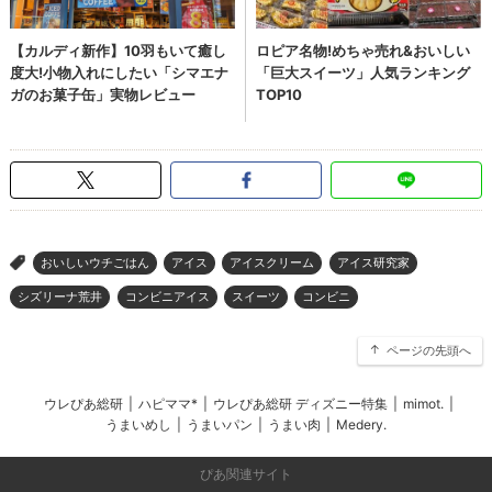
おいしいウチごはん
アイス
アイスクリーム
アイス研究家
>
シズリーナ荒井
コンビニアイス
スイーツ
コンビニ
ページの先頭へ
ウレぴあ総研
|
ハピママ*
|
ウレぴあ総研 ディズニー特集
|
mimot.
|
うまいめし
|
うまいパン
|
うまい肉
|
Medery.
ぴあ関連サイト