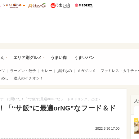
総研 ディズニー特集
mimot.
うまいめし
うまいパン
うまい肉
Medery.
いめし
はん
エリア別グルメ
うまい肉
うまいパン
ーツ
ラーメン・餃子
カレー
揚げもの
メガグルメ
ファミレス・大手チェ
りめし
達人のイチオシ！
ナーに聞いた！「“サ飯”に最適orNG”なフード＆ドリンク」とは？
人
「“サ飯”に最適orNG”なフード＆ド
1
2022.3.30 17:00