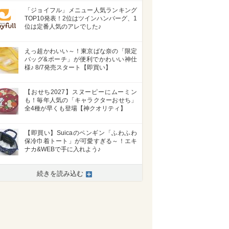
「ジョイフル」メニュー人気ランキング
TOP10発表！2位はツインハンバーグ、1
位は定番人気のアレでした♪
えっ超かわいい～！東京ばな奈の「限定
バッグ&ポーチ」が便利でかわいい神仕
様♪ 8/7発売スタート【即買い】
【おせち2027】スヌーピーにムーミン
も！毎年人気の「キャラクターおせち」
全4種が早くも登場【神クオリティ】
【即買い】Suicaのペンギン「ふわふわ
保冷巾着トート」が可愛すぎる～！エキ
ナカ&WEBで手に入れよう♪
続きを読み込む