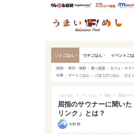
ウレぴあ総研
ハピママ*
ウレぴあ
うま
ソトごはん
ウチごはん
イベントご
焼肉
寿司・海鮮
食べ放題
カフェ・スイ
中華
デートごはん
ごほうびごはん
ひと
>
>
>
うまいめし
ソトごはん
和食
屈指のサウ
屈指のサウナーに聞いた！
リンク」とは？
今村 梓