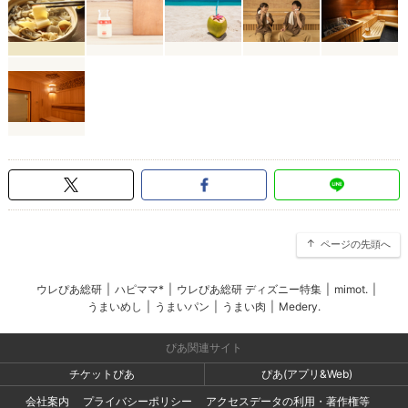
ページの先頭へ
ウレぴあ総研
|
ハピママ*
|
ウレぴあ総研 ディズニー特集
|
mimot.
|
うまいめし
|
うまいパン
|
うまい肉
|
Medery.
ぴあ関連サイト
チケットぴあ
ぴあ(アプリ&Web)
会社案内
プライバシーポリシー
アクセスデータの利用・著作権等