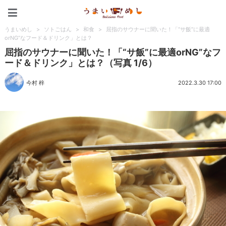
うまいめし
うまいめし
>
ソトごはん
>
和食
>
屈指のサウナーに聞いた！「“サ飯”に最適
orNG”なフード＆ドリンク」とは？
屈指のサウナーに聞いた！「“サ飯”に最適orNG”なフ
ード＆ドリンク」とは？（写真 1/6）
今村 梓
2022.3.30 17:00