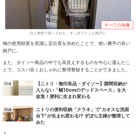
すべての画像
白と無色で統一された、すっきりとした納戸に
物の使用頻度を意識し定位置を決めたことで、使い勝手の良い
納戸に。
また、ダイソー商品の中でも高見えするものを中心に選んだこ
とで、コスパ良くおしゃれに整理整頓することができました。
【ニトリ・無印良品・ダイソー】隙間収納が
入らない「幅10cmのデッドスペース」を大
改造！便利に生まれ変わる
ニトリの便利収納「クラネ」で“カオスな洗面
台下”が生まれ変わる!? ずぼら主婦が整理して
みた
＊