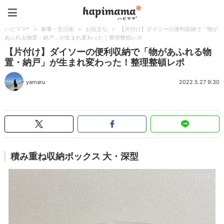
ハピママ*
ハピママ*
>
家事・生活術
>
お役立ち
>
【片付け】ダイソーの便利収納で「物が
あふれる物置・納戸」が生まれ変わった！整理整頓レポ
【片付け】ダイソーの便利収納で「物があふれる物
置・納戸」が生まれ変わった！整理整頓レポ
yamaru
2022.5.27 9:30
積み重ね収納ボックス 大・深型