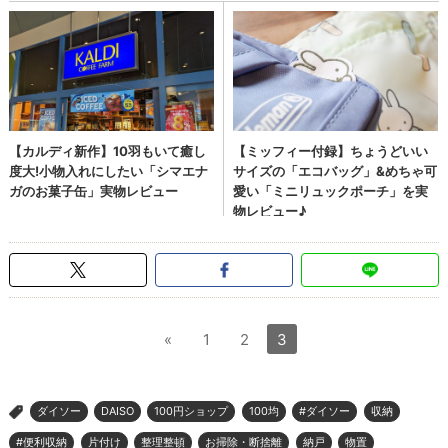
«
1
2
3
ダイソー
DAISO
100円ショップ
100均
#ダイソー
収納
>
#便利収納
片付け
整理整頓
お掃除・断捨離
納戸
物置