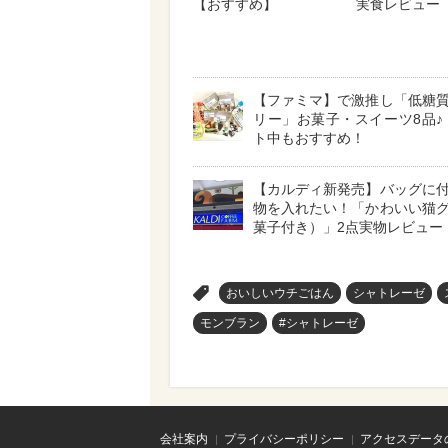
【おすすめ】
実食レビュー
【ファミマ】で激推し「低糖
リー」お菓子・スイーツ8品♪
ト中もおすすめ！
【カルディ新発売】バッグに
物を入れたい！「かわいい猫
菓子付き）」2点実物レビュー
>
おいしいウチごはん
シャトレーゼ
モンブラン
#シャトレーゼ
会社案内
プライバシーポリシー
アクセスデータ