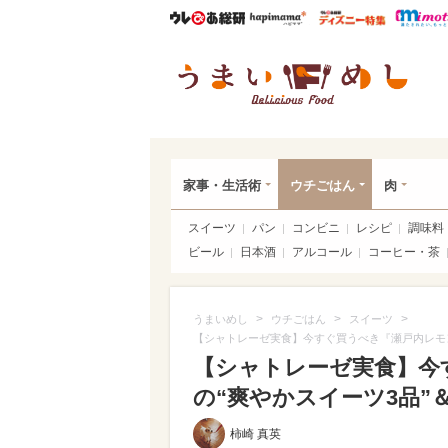
ウレぴあ総研
ハピママ*
ウレぴあ
うま
家事・生活術
ウチごはん
肉
スイーツ
パン
コンビニ
レシピ
調味料
ビール
日本酒
アルコール
コーヒー・茶
>
>
>
うまいめし
ウチごはん
スイーツ
【シャトレーゼ実食】今すぐ買うべき『瀬戸内レモン
【シャトレーゼ実食】今
の“爽やかスイーツ3品”
柿崎 真英