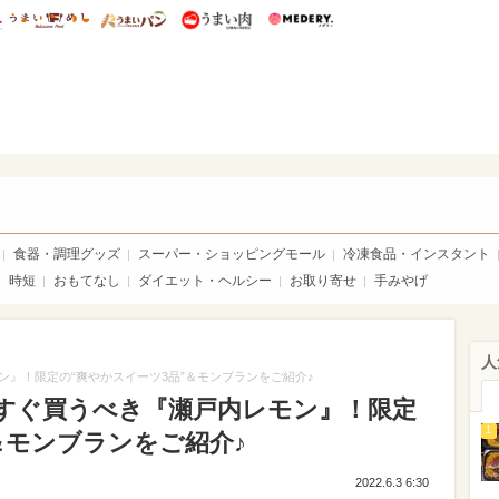
総研 ディズニー特集
mimot.
うまいめし
うまいパン
うまい肉
Medery.
いめし
食器・調理グッズ
スーパー・ショッピングモール
冷凍食品・インスタント
時短
おもてなし
ダイエット・ヘルシー
お取り寄せ
手みやげ
人
』！限定の“爽やかスイーツ3品”＆モンブランをご紹介♪
すぐ買うべき『瀬戸内レモン』！限定
1
＆モンブランをご紹介♪
2022.6.3 6:30