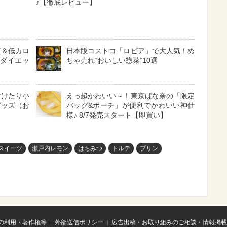
♪【徹底レビュー】
質＆低カロ
日本版コストコ「ロピア」で大人気！め
 ダイエッ
ちゃ売れ“おいしい惣菜”10選
付けたり小
えっ超かわいい～！東京ばな奈の「限定
グッズ（お
バッグ&ポーチ」が便利でかわいい神仕
様♪ 8/7発売スタート【即買い】
スイーツ
瀬戸内レモン
はちみつ
トルテ
プリン
の利用・著作権等
外部送信ポリシー
広告出稿・お取り組みのご相談・情報掲載