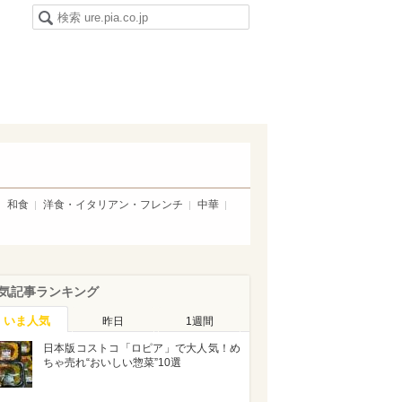
和食
洋食・イタリアン・フレンチ
中華
気記事ランキング
いま人気
昨日
1週間
日本版コストコ「ロピア」で大人気！め
ちゃ売れ“おいしい惣菜”10選