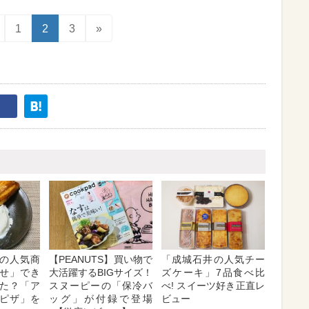
1
2
3
»
の人気商
【PEANUTS】買い物で
「成城石井の人気チー
せ」でき
大活躍するBIGサイズ！
ズケーキ」7品食べ比
た？「ア
スヌーピーの「保冷バ
べ! スイーツ好き正直レ
ピザ」を
ッグ」が付録で登場
ビュー