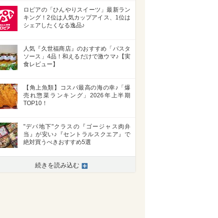
ロピアの「ひんやりスイーツ」最新ラン
キング！2位は人気カップアイス、1位は
シェアしたくなる逸品♪
人気『久世福商店』のおすすめ「パスタ
ソース」4品！和えるだけで激ウマ♪【実
食レビュー】
【角上魚類】コスパ最高の海の幸♪「爆
売れ惣菜ランキング」2026年上半期
TOP10！
"デパ地下"クラスの『ゴージャス肉弁
当』が安い♪『セントラルスクエア』で
絶対買うべきおすすめ5選
続きを読み込む