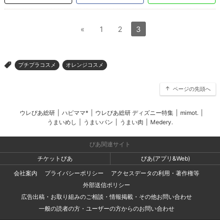
«
1
2
3
プチプラコスメ
オレンジコスメ
>
ページの先頭へ
ウレぴあ総研
|
ハピママ*
|
ウレぴあ総研 ディズニー特集
|
mimot.
|
うまいめし
|
うまいパン
|
うまい肉
|
Medery.
ぴあ関連サイト
チケットぴあ
ぴあ(アプリ&Web)
会社案内
プライバシーポリシー
アクセスデータの利用・著作権等
外部送信ポリシー
広告出稿・お取り組みのご相談・情報掲載・その他お問い合わせ
一般の読者の方・ユーザーの方からのお問い合わせ