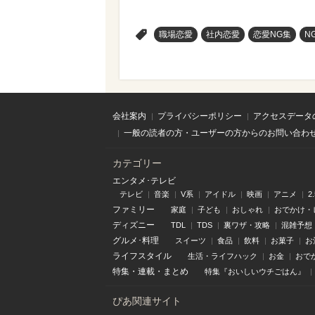
>
職場恋愛
社内恋愛
恋愛NG集
N
会社案内
プライバシーポリシー
アクセスデータ
一般の読者の方・ユーザーの方からのお問い合わ
カテゴリー
エンタメ･テレビ
テレビ
音楽
V系
アイドル
映画
アニメ
2
ファミリー
家庭
子ども
おしゃれ
おでかけ・
ディズニー
TDL
TDS
裏ワザ・攻略
混雑予想
グルメ･料理
スイーツ
食品
飲料
お菓子
お
ライフスタイル
生活・ライフハック
お金
おで
特集
・
連載
・
まとめ
特集『おいしいウチごはん』
ぴあ関連サイト