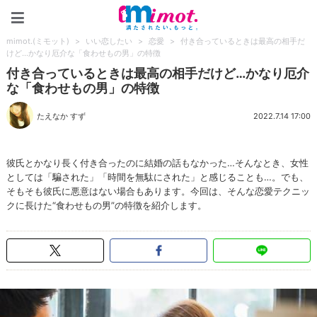
mimot.(ミモット)
mimot.(ミモット)
>
いい恋したい
>
恋愛
>
付き合っているときは最高の相手だ
けど…かなり厄介な「食わせもの男」の特徴
付き合っているときは最高の相手だけど…かなり厄介
な「食わせもの男」の特徴
たえなか すず
2022.7.14 17:00
彼氏とかなり長く付き合ったのに結婚の話もなかった…そんなとき、女性
としては「騙された」「時間を無駄にされた」と感じることも…。でも、
そもそも彼氏に悪意はない場合もあります。今回は、そんな恋愛テクニッ
クに長けた“食わせもの男”の特徴を紹介します。