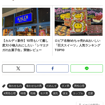
食わせもの
食わせもの男
だめんず
ダメ男
男性心理
>
#男性心理
特徴
性格
モテ男
彼氏
彼女
カップル
恋愛
ページの先頭へ