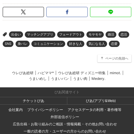
出会い
マッチングアプリ
フェードアウト
モヤモヤ
婚活
恋活
>
SNS
身バレ
コミュニケーション
好きな人
気になる人
恋愛
ページの先頭へ
ウレぴあ総研
|
ハピママ*
|
ウレぴあ総研 ディズニー特集
|
mimot.
|
うまいめし
|
うまいパン
|
うまい肉
|
Medery.
ぴあ関連サイト
チケットぴあ
ぴあ(アプリ&Web)
会社案内
プライバシーポリシー
アクセスデータの利用・著作権等
外部送信ポリシー
広告出稿・お取り組みのご相談・情報掲載・その他お問い合わせ
一般の読者の方・ユーザーの方からのお問い合わせ