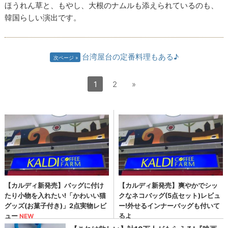
ほうれん草と、もやし、大根のナムルも添えられているのも、
韓国らしい演出です。
台湾屋台の定番料理もある♪
次ページ
1
2
»