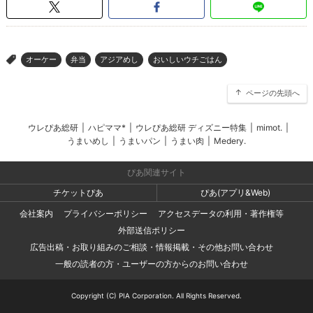
オーケー
弁当
アジアめし
おいしいウチごはん
>
ページの先頭へ
ウレぴあ総研
|
ハピママ*
|
ウレぴあ総研 ディズニー特集
|
mimot.
|
うまいめし
|
うまいパン
|
うまい肉
|
Medery.
ぴあ関連サイト
チケットぴあ
ぴあ(アプリ&Web)
会社案内
プライバシーポリシー
アクセスデータの利用・著作権等
外部送信ポリシー
広告出稿・お取り組みのご相談・情報掲載・その他お問い合わせ
一般の読者の方・ユーザーの方からのお問い合わせ
Copyright (C) PIA Corporation. All Rights Reserved.