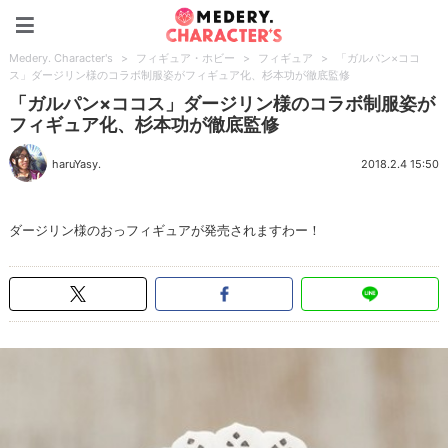
Medery. Character's
Medery. Character's
>
フィギュア・ホビー
>
フィギュア
>
「ガルパン×ココ
ス」ダージリン様のコラボ制服姿がフィギュア化、杉本功が徹底監修
「ガルパン×ココス」ダージリン様のコラボ制服姿が
フィギュア化、杉本功が徹底監修
haruYasy.
2018.2.4 15:50
ダージリン様のおっフィギュアが発売されますわー！