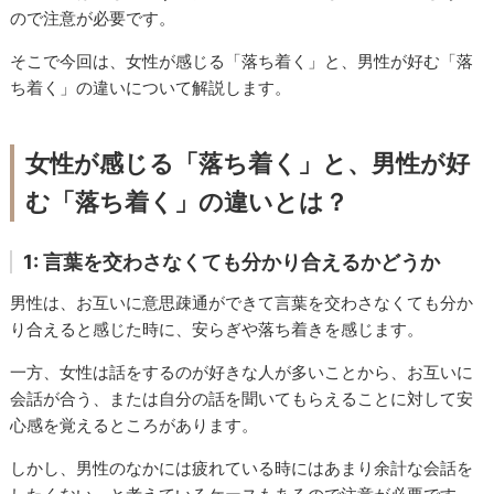
ので注意が必要です。
そこで今回は、女性が感じる「落ち着く」と、男性が好む「落
ち着く」の違いについて解説します。
女性が感じる「落ち着く」と、男性が好
む「落ち着く」の違いとは？
1: 言葉を交わさなくても分かり合えるかどうか
男性は、お互いに意思疎通ができて言葉を交わさなくても分か
り合えると感じた時に、安らぎや落ち着きを感じます。
一方、女性は話をするのが好きな人が多いことから、お互いに
会話が合う、または自分の話を聞いてもらえることに対して安
心感を覚えるところがあります。
しかし、男性のなかには疲れている時にはあまり余計な会話を