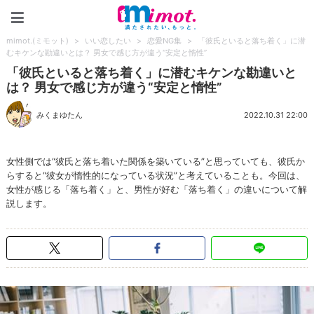
mimot.(ミモット)
mimot.(ミモット)
>
いい恋したい
>
恋愛NG集
>
「彼氏といると落ち着く」に潜
むキケンな勘違いとは？ 男女で感じ方が違う“安定と惰性”
「彼氏といると落ち着く」に潜むキケンな勘違いと
は？ 男女で感じ方が違う“安定と惰性”
みくまゆたん
2022.10.31 22:00
女性側では“彼氏と落ち着いた関係を築いている”と思っていても、彼氏か
らすると“彼女が惰性的になっている状況”と考えていることも。今回は、
女性が感じる「落ち着く」と、男性が好む「落ち着く」の違いについて解
説します。