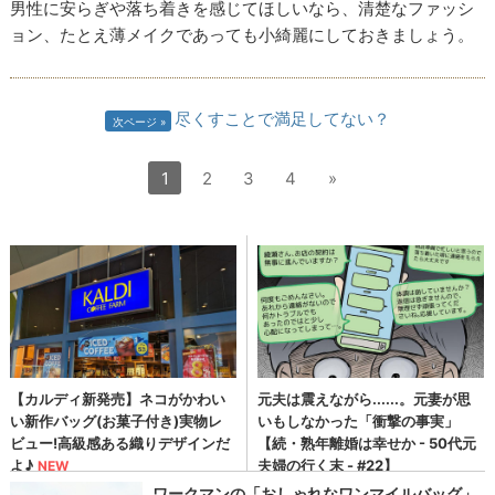
男性に安らぎや落ち着きを感じてほしいなら、清楚なファッシ
ョン、たとえ薄メイクであっても小綺麗にしておきましょう。
尽くすことで満足してない？
次ページ
1
2
3
4
»