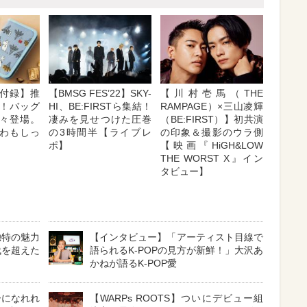
付録】推
【BMSG FES’22】SKY-
【川村壱馬（THE
！バッグ
HI、BE:FIRSTら集結！
RAMPAGE）×三山凌輝
々登場。
凄みを見せつけた圧巻
（BE:FIRST）】初共演
わもしっ
の3時間半【ライブレ
の印象＆撮影のウラ側
ポ】
【映画『HiGH&LOW
THE WORST X』イン
タビュー】
独特の魅力
【インタビュー】「アーティスト目線で
代を超えた
語られるK-POPの見方が新鮮！」大沢あ
かねが語るK-POP愛
ーになれれ
【WARPs ROOTS】ついにデビュー組