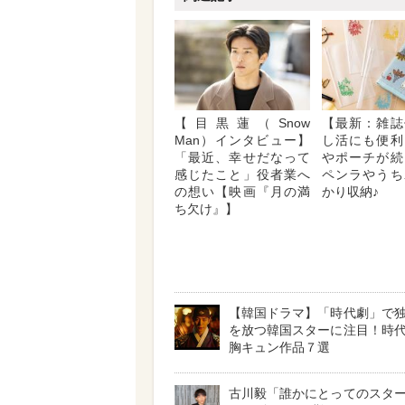
【目黒蓮（Snow
【最新：雑誌
Man）インタビュー】
し活にも便利
「最近、幸せだなって
やポーチが続
感じたこと」役者業へ
ペンラやうち
の想い【映画『月の満
かり収納♪
ち欠け』】
【韓国ドラマ】「時代劇」で
を放つ韓国スターに注目！時
胸キュン作品７選
古川毅「誰かにとってのスタ