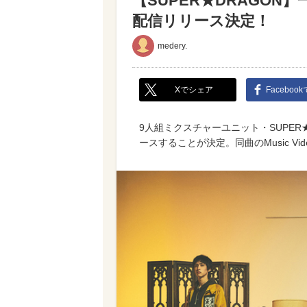
【SUPER★DRAGON】
配信リリース決定！
medery.
Xでシェア
Faceboo
9人組ミクスチャーユニット・SUPER★DR
ースすることが決定。同曲のMusic 