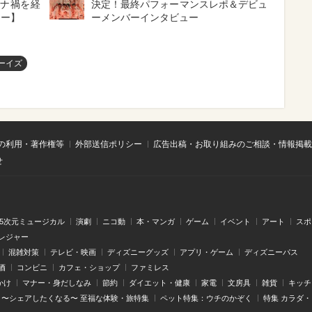
ロナ禍を経
決定！最終パフォーマンスレポ＆デビュ
ュー】
ーメンバーインタビュー
ーイズ
の利用・著作権等
外部送信ポリシー
広告出稿・お取り組みのご相談・情報掲載
せ
.5次元ミュージカル
演劇
ニコ動
本・マンガ
ゲーム
イベント
アート
スポ
レジャー
混雑対策
テレビ・映画
ディズニーグッズ
アプリ・ゲーム
ディズニーパス
酒
コンビニ
カフェ・ショップ
ファミレス
かけ
マナー・身だしなみ
節約
ダイエット・健康
家電
文房具
雑貨
キッチ
〜シェアしたくなる〜 至福な体験・旅特集
ペット特集：ウチのかぞく
特集 カラダ