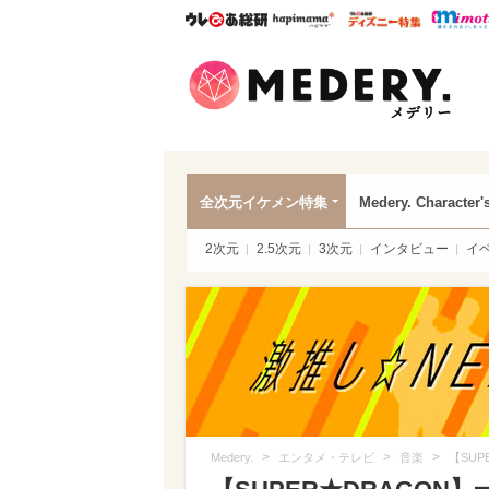
ウレぴあ総研
ハピママ*
ウレぴあ
Mede
全次元イケメン特集
Medery. Character'
2次元
2.5次元
3次元
インタビュー
イ
>
>
>
Medery.
エンタメ・テレビ
音楽
【SUP