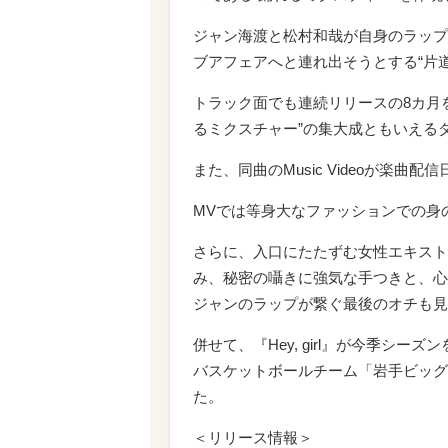
ジャン海渡と松村和哉が自身のラップ
ブアフェアへと連れ出そうとする“片
トラック面でも連続リリースの8カ月
るミクスチャー”の集大成ともいえる
また、同曲のMusic Videoが楽
MVでは等身大なファッションでの身
さらに、入口にたたずむ女性エキスト
み、秘密の囁きに強気な手つきと、心
ジャンのラップが繋ぐ最後のオチも見
併せて、『Hey, girl』が今季シーズ
バスケットボールチーム「岩手ビッグ
た。
＜リリース情報＞