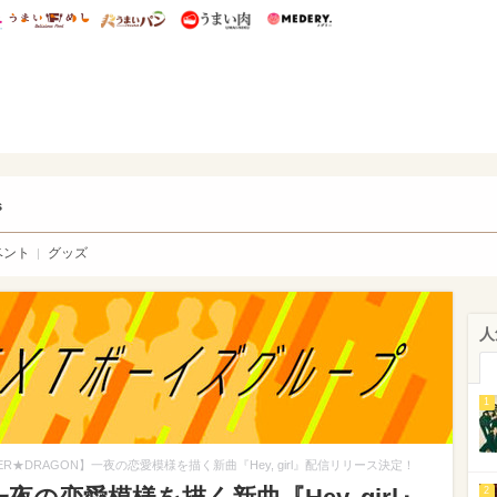
総研 ディズニー特集
mimot.
うまいめし
うまいパン
うまい肉
Medery.
ry.
s
ベント
グッズ
人
1
ER★DRAGON】一夜の恋愛模様を描く新曲『Hey, girl』配信リリース決定！
2