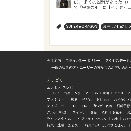
ば」 多くの困難があったコ
て「飛躍の年」に【インタビ
>
SUPER★DRAGON
激推し☆NEXTボ
会社案内
プライバシーポリシー
アクセスデータ
一般の読者の方・ユーザーの方からのお問い合わ
カテゴリー
エンタメ･テレビ
テレビ
音楽
V系
アイドル
映画
アニメ
2
ファミリー
家庭
子ども
おしゃれ
おでかけ・
ディズニー
TDL
TDS
裏ワザ・攻略
混雑予想
グルメ･料理
スイーツ
食品
飲料
お菓子
お
ライフスタイル
生活・ライフハック
お金
おで
特集
・
連載
・
まとめ
特集『おいしいウチごはん』