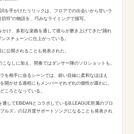
詞を手がけたリリックは、フロアでの出会いから甘いラ
道切符”の物語を、巧みなライミングで描写。
をかけ、多彩な楽曲を通して彼らが磨き上げてきた“踊れ
ダンスチューンに仕上がっている。
曲配信日に公開されることも発表された。
のこなしに加え、間奏ではダンサー陣のソロショットも。
ラを相手に迫るシーンでは、鋭い目線に柔和なほほえ
を開かせる過程にもメンバーそれぞれの個性が露わに。
どころとなっている。
ンを通してEBiDANとコラボしているB.LEAGUE所属のプロ
ブルズ」の12月度サポートソングになることも発表され