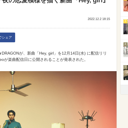
一夜の恋愛模様を描く新曲『Hey, girl』
2022.12.2 18:15
3
kでシェア
4
AGONが、新曲「Hey, girl」を12月14日(水) に配信リリ
Videoが楽曲配信日に公開されることが発表された。
5