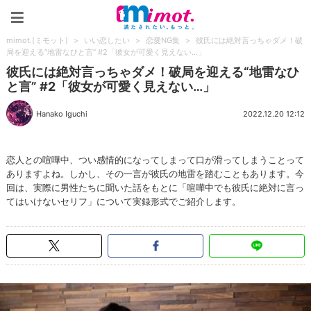
mimot.(ミモット)
mimot.(ミモット)
>
いい恋したい
>
恋愛NG集
>
彼氏には絶対言っちゃダメ！破
局を迎える“地雷なひと言” #2「彼女が可愛く見えない…」
彼氏には絶対言っちゃダメ！破局を迎える“地雷なひ
と言” #2「彼女が可愛く見えない…」
Hanako Iguchi
2022.12.20 12:12
恋人との喧嘩中、つい感情的になってしまって口が滑ってしまうことって
ありますよね。しかし、その一言が彼氏の地雷を踏むこともあります。今
回は、実際に男性たちに聞いた話をもとに「喧嘩中でも彼氏に絶対に言っ
てはいけないセリフ」について実録形式でご紹介します。