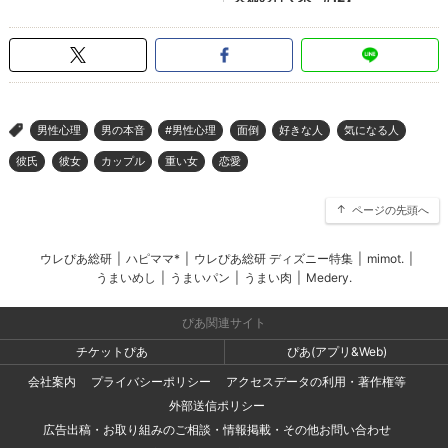
男性心理
男の本音
#男性心理
面倒
好きな人
気になる人
>
彼氏
彼女
カップル
重い女
恋愛
ページの先頭へ
ウレぴあ総研
|
ハピママ*
|
ウレぴあ総研 ディズニー特集
|
mimot.
|
うまいめし
|
うまいパン
|
うまい肉
|
Medery.
ぴあ関連サイト
チケットぴあ
ぴあ(アプリ&Web)
会社案内
プライバシーポリシー
アクセスデータの利用・著作権等
外部送信ポリシー
広告出稿・お取り組みのご相談・情報掲載・その他お問い合わせ