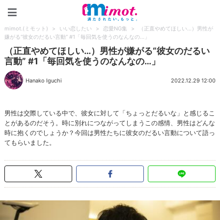
mimot.(ミモット)
mimot.(ミモット)
>
いい恋したい
>
恋愛NG集
>
（正直やめてほしい…）男性が
嫌がる“彼女のだるい言動” #1「毎回気を使うのなんなの…」
（正直やめてほしい…）男性が嫌がる“彼女のだるい
言動” #1「毎回気を使うのなんなの…」
Hanako Iguchi
2022.12.29 12:00
男性は交際している中で、彼女に対して「ちょっとだるいな」と感じるこ
とがあるのだそう。時に別れにつながってしまうこの感情、男性はどんな
時に抱くのでしょうか？今回は男性たちに彼女のだるい言動について語っ
てもらいました。