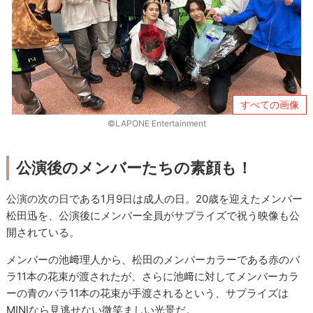
すべての画像
©LAPONE Entertainment
公演後のメンバーたちの素顔も！
公演の次の日である1月9日は成人の日。20歳を迎えたメンバー
松田迅を、公演後にメンバー全員がサプライズで祝う映像も公
開されている。
メンバーの池﨑理人から、松田のメンバーカラーである赤のバ
ラ11本の花束が渡されたが、さらに池﨑に対してメンバーカラ
ーの青のバラ11本の花束が手渡されるという、サプライズは
MINIなら見逃せない微笑ましい光景だ。