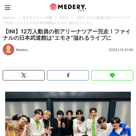
Medery.
Medery.
>
全次元イケメン特集
>
3次元
>
【INI】12万人動員の初アリーナツア
ー完走！ファイナルの日本武道館は“エモさ”溢れるライブに
【INI】12万人動員の初アリーナツアー完走！ファイ
ナルの日本武道館は“エモさ”溢れるライブに
Medery.
2023.1.13 21:00