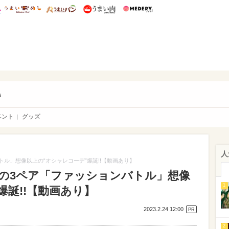
総研 ディズニー特集
mimot.
うまいめし
うまいパン
うまい肉
Medery.
ry.
s
ベント
グッズ
人
バトル」想像以上の“オシャレコーデ”爆誕!!【動画あり】
注目の3ペア「ファッションバトル」想像
1
爆誕!!【動画あり】
2023.2.24 12:00
PR
2