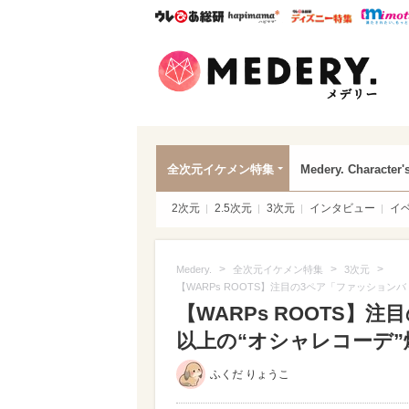
ウレぴあ総研
ハピママ*
ウレぴあ
Mede
全次元イケメン特集
Medery. Character'
2次元
2.5次元
3次元
インタビュー
イ
>
>
>
Medery.
全次元イケメン特集
3次元
【WARPs ROOTS】注目の3ペア「ファッション
【WARPs ROOTS】
以上の“オシャレコーデ”
ふくだ りょうこ