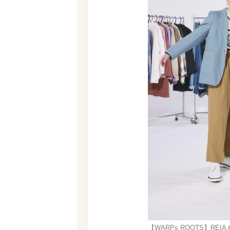
【WARPs ROOTS】REIA