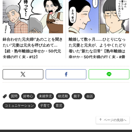
質問
好奇心
未就学児
幼児期
親子
会話
>
コミュニケーション
子育て
育児
ページの先頭へ