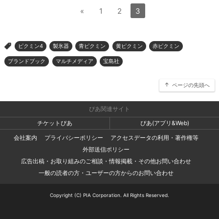
«
1
2
3
ピクミン4
製氷器
青ピクミン
黄ピクミン
赤ピクミン
>
ブランドブック
マルチメディア
宝島社
ページの先頭へ
ぴあ関連サイト
チケットぴあ
ぴあ(アプリ&Web)
会社案内
プライバシーポリシー
アクセスデータの利用・著作権等
外部送信ポリシー
広告出稿・お取り組みのご相談・情報掲載・その他お問い合わせ
一般の読者の方・ユーザーの方からのお問い合わせ
Copyright (C) PIA Corporation. All Rights Reserved.