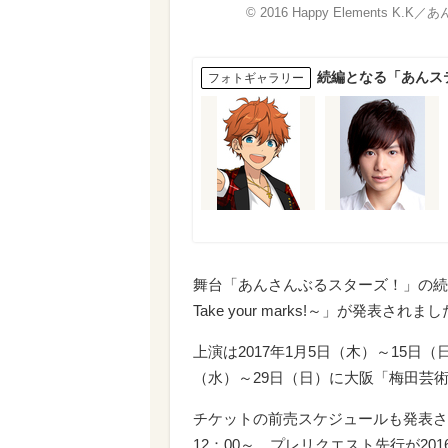
© 2016 Happy Elements K
続編となる「あんス
フォトギャラリー
舞台
「あんさんぶるスターズ！」の続
Take your marks!～」が発表されま
上演は
2017年1月5日（木）～15日（日）に
（水）～29日（日）に大阪「梅田芸
チケットの前売スケジュールも発表され
12：00～、プレリクエスト先行が2016