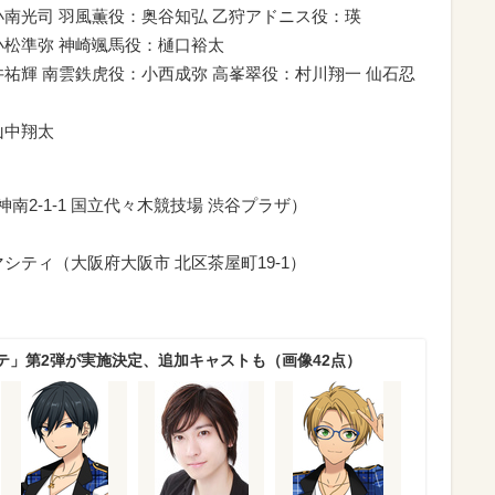
小南光司 羽風薫役：奥谷知弘 乙狩アドニス役：瑛
小松準弥 神崎颯馬役：樋口裕太
祐輝 南雲鉄虎役：小西成弥 高峯翠役：村川翔一 仙石忍
山中翔太
o（渋谷区神南2-1-1 国立代々木競技場 渋谷プラザ）
シティ（大阪府大阪市 北区茶屋町19-1）
テ」第2弾が実施決定、追加キャストも（画像42点）