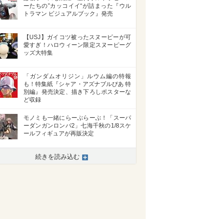
ーたちの”カッコイイ“が詰まった『ウル
トラマン ビジュアルブック』発売
【USJ】ガイコツ被ったスヌーピーが可
愛すぎ！ハロウィーン限定スヌーピーグ
ッズ大特集
「ガンダムオリジン」ルウム編の特報
も！特集紙『シャア・アズナブルぴあ 特
別編』発売決定、描き下ろしポスターな
ど収録
モノミも一緒にらーぶらーぶ！「スーパ
ーダンガンロンパ2」七海千秋の1/8スケ
ールフィギュアが再販決定
続きを読み込む