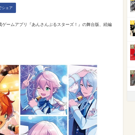
kでシェア
3
成ゲームアプリ『あんさんぶるスターズ！』の舞台版、続編
！
4
5