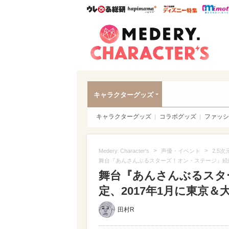
ウレぴあ総研
ハピママ*
ウレぴあ
Meder
キャラクターグッズ
キャラクターグッズ
コラボグッズ
ファッシ
>
>
Medery. Character's
声優・イベント
2.5次
舞台『あんさんぶるスターズ！オン・ステージ』続編
舞台『あんさんぶるスタ
定、2017年1月に東京＆
田村R