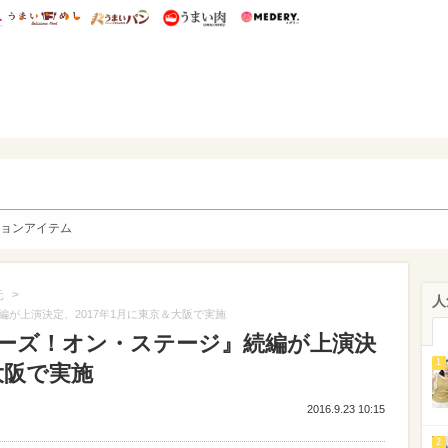
総研 ディズニー特集
mimot.
うまいめし
うまいパン
うまい肉
Medery.
y. Character's
ョンアイテム
>
元
人
が上演決定、2017年1月に東京＆大阪で実施
ーズ！オン・ステージ』続編が上演決
1
大阪で実施
2016.9.23 10:15
2