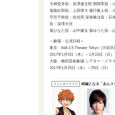
大神晃牙役：赤澤遼太郎 朔間零役：
鬼龍紅郎役：上田堪大 蓮巳敬人役：
守沢千秋役：佐伯亮 深海奏汰役：石井
役：深澤大河
葵ひなた役：山中健太 葵ゆうた役：
＜劇場・公演日程＞
東京：AiiA 2.5 Theater Toky
2017年1月5日（木）～1月15日（日）
大阪：梅田芸術劇場 シアター・ドラマ
2017年1月25日（水）～29日（日）
続編となる「あんス
フォトギャラリー