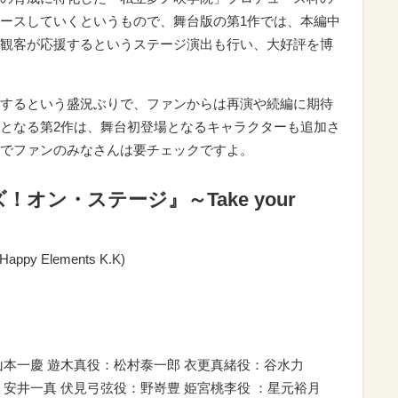
ースしていくというもので、舞台版の第1作では、本編中
観客が応援するというステージ演出も行い、大好評を博
するという盛況ぶりで、ファンからは再演や続編に期待
となる第2作は、舞台初登場となるキャラクターも追加さ
でファンのみなさんは要チェックですよ。
オン・ステージ』～Take your
 Elements K.K)
山本一慶 遊木真役：松村泰一郎 衣更真緒役：谷水力
安井一真 伏見弓弦役：野嵜豊 姫宮桃李役 ：星元裕月