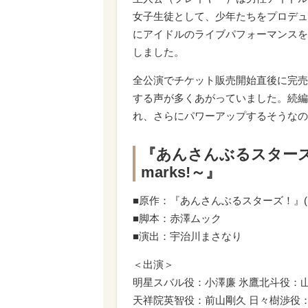
女子生徒として、少年たちをプロデュ
にアイドルのライブパフォーマンスを
しました。
全公演でチケット販売開始直後に完売
する声が多くあがっていました。続編
れ、さらにパワーアップするそうなの
『あんさんぶるスターズ！
marks!～』
■原作：『あんさんぶるスターズ！』(Happy
■脚本：赤澤ムック
■演出：宇治川まさなり
＜出演＞
明星スバル役：小澤廉 氷鷹北斗役：
天祥院英智役：前山剛久 日々樹渉役：