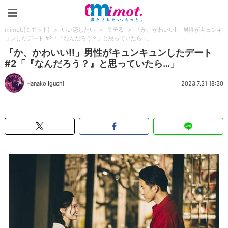
mimot.(ミモット)
mimot.(ミモット)
>
いい恋したい
>
モテる
>
「か、かわいい!!」男性がキュンキ
ュンしたデート #2「『なんだろう？』と思っていたら…」
「か、かわいい!!」男性がキュンキュンしたデート
#2「『なんだろう？』と思っていたら…」
Hanako Iguchi
2023.7.31 18:30