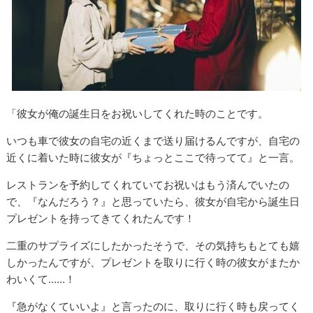
「彼女が俺の誕生日をお祝いしてくれた時のことです。
いつも車で彼女の自宅の近くまで送り届けるんですが、自宅の
近くに着いた時に彼女が『ちょっとここで待ってて』と一言。
レストランを予約してくれていてお祝いはもう済んでいたの
で、『なんだろう？』と思っていたら、彼女が自宅から誕生日
プレゼントを持ってきてくれたんです！
二重のサプライズにしたかったそうで、その気持ちもとても嬉
しかったんですが、プレゼントを取りに行く時の彼女がまたか
わいくて……！
『急がなくていいよ』と言ったのに、取りに行く時も戻ってく