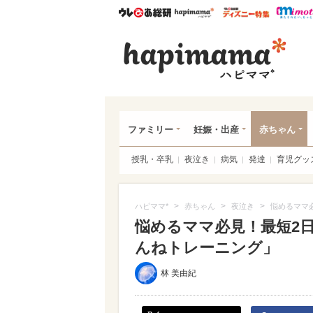
ウレぴあ総研
ハピママ*
ウレぴあ
ハピ
ファミリー
妊娠・出産
赤ちゃん
授乳・卒乳
夜泣き
病気
発達
育児グッ
>
>
>
ハピママ*
赤ちゃん
夜泣き
悩めるママ
悩めるママ必見！最短2
んねトレーニング」
林 美由紀