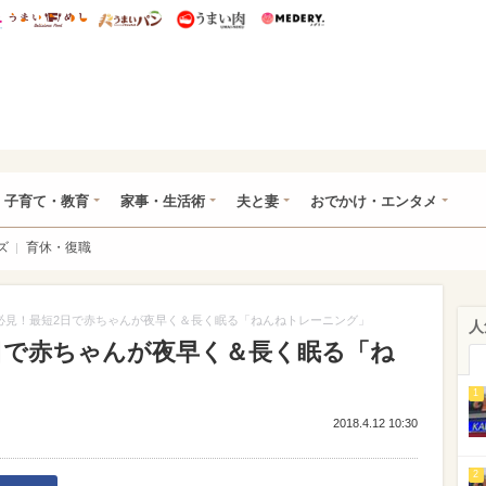
総研 ディズニー特集
mimot.
うまいめし
うまいパン
うまい肉
Medery.
ママ*
子育て・教育
家事・生活術
夫と妻
おでかけ・エンタメ
ズ
育休・復職
必見！最短2日で赤ちゃんが夜早く＆長く眠る「ねんねトレーニング」
人
日で赤ちゃんが夜早く＆長く眠る「ね
1
2018.4.12 10:30
2