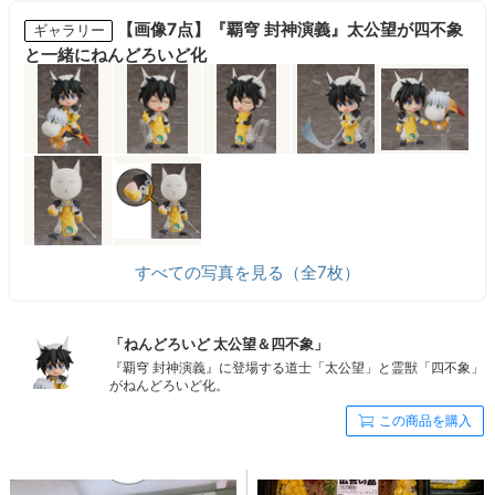
【画像7点】『覇穹 封神演義』太公望が四不象
ギャラリー
と一緒にねんどろいど化
すべての写真を見る（全7枚）
「ねんどろいど 太公望＆四不象」
『覇穹 封神演義』に登場する道士「太公望」と霊獣「四不象」
がねんどろいど化。
この商品を購入