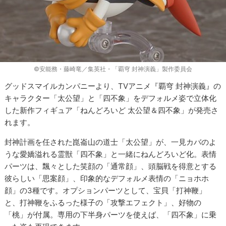
©安能務・藤崎竜／集英社・「覇穹 封神演義」製作委員会
グッドスマイルカンパニーより、TVアニメ『覇穹 封神演義』の
キャラクター「太公望」と「四不象」をデフォルメ姿で立体化
した新作フィギュア「ねんどろいど 太公望＆四不象」が発売さ
れます。
封神計画を任された崑崙山の道士「太公望」が、一見カバのよ
うな愛嬌溢れる霊獣「四不象」と一緒にねんどろいど化。表情
パーツは、飄々とした笑顔の「通常顔」、頭脳戦を得意とする
彼らしい「思案顔」、印象的なデフォルメ表情の「ニョホホ
顔」の3種です。オプションパーツとして、宝貝「打神鞭」
と、打神鞭をふるった様子の「攻撃エフェクト」、好物の
「桃」が付属。専用の下半身パーツを使えば、「四不象」に乗