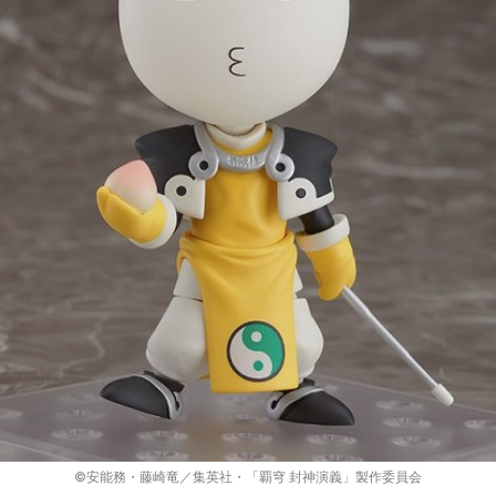
©安能務・藤崎竜／集英社・「覇穹 封神演義」製作委員会