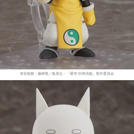
©安能務・藤崎竜／集英社・「覇穹 封神演義」製作委員会