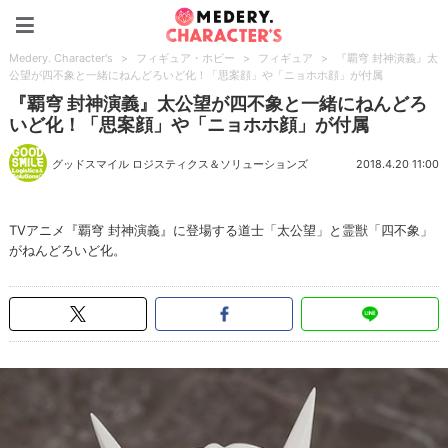
Medery. Character's
Medery. Character's
>
フィギュア・ホビー
>
フィギュア
>
『覇穹 封神演義』太
公望が四不象と一緒にねんどろいど化！「思案顔」や「ニョホホ顔」が付属
『覇穹 封神演義』太公望が四不象と一緒にねんどろ
いど化！「思案顔」や「ニョホホ顔」が付属
グッドスマイル ロジスティクス＆ソリューションズ
2018.4.20 11:00
TVアニメ『覇穹 封神演義』に登場する道士「太公望」と霊獣「四不象」
がねんどろいど化。