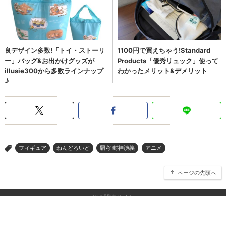
フィギュア
ねんどろいど
覇穹 封神演義
アニメ
>
ページの先頭へ
ぴあ関連サイト
チケットぴあ
ぴあ(アプリ&Web)