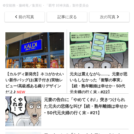
©安能務・藤崎竜／集英社・「覇穹 封神演義」製作委員会
前の写真
記事に戻る
次の写真