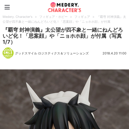
Medery. Character's
Medery. Character's
>
フィギュア・ホビー
>
フィギュア
>
『覇穹 封神演義』太
公望が四不象と一緒にねんどろいど化！「思案顔」や「ニョホホ顔」が付属
『覇穹 封神演義』太公望が四不象と一緒にねんどろ
いど化！「思案顔」や「ニョホホ顔」が付属（写真
1/7）
グッドスマイル ロジスティクス＆ソリューションズ
2018.4.20 11:00