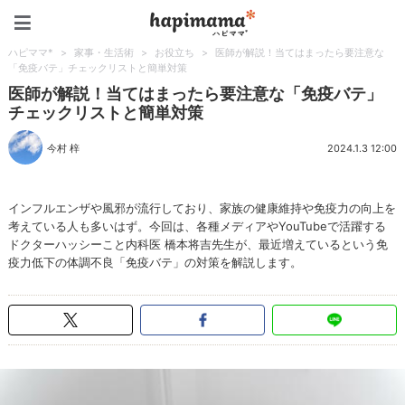
ハピママ*
ハピママ*
>
家事・生活術
>
お役立ち
>
医師が解説！当てはまったら要注意な
「免疫バテ」チェックリストと簡単対策
医師が解説！当てはまったら要注意な「免疫バテ」
チェックリストと簡単対策
今村 梓
2024.1.3 12:00
インフルエンザや風邪が流行しており、家族の健康維持や免疫力の向上を
考えている人も多いはず。今回は、各種メディアやYouTubeで活躍する
ドクターハッシーこと内科医 橋本将吉先生が、最近増えているという免
疫力低下の体調不良「免疫バテ」の対策を解説します。