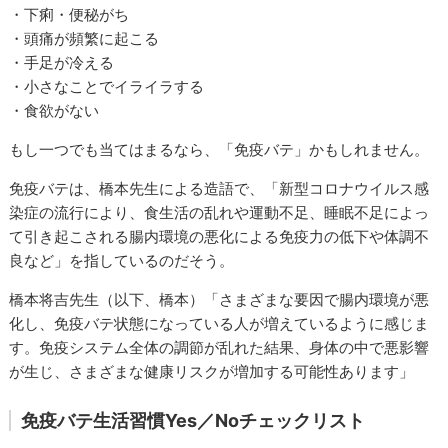
・下痢・便秘がち
・頭痛が頻繁に起こる
・手足が冷える
・小さなことでイライラする
・食欲がない
もし一つでも当てはまるなら、「免疫バテ」かもしれません。
免疫バテは、橋本先生による造語で、「新型コロナウイルス感
染症の流行により、食生活の乱れや運動不足、睡眠不足によっ
て引き起こされる腸内環境の悪化による免疫力の低下や体調不
良など」を指しているのだそう。
橋本将吉先生（以下、橋本）「さまざまな要因で腸内環境が悪
化し、免疫バテ状態になっている人が増えているように感じま
す。免疫システム全体の調節が乱れた結果、身体の中で悪影響
が生じ、さまざまな健康リスクが増加する可能性あります」
免疫バテ生活習慣Yes／Noチェックリスト