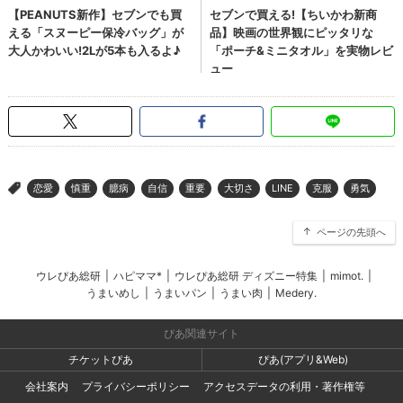
恋愛
慎重
臆病
自信
重要
大切さ
LINE
克服
勇気
>
ページの先頭へ
ウレぴあ総研
|
ハピママ*
|
ウレぴあ総研 ディズニー特集
|
mimot.
|
うまいめし
|
うまいパン
|
うまい肉
|
Medery.
ぴあ関連サイト
チケットぴあ
ぴあ(アプリ&Web)
会社案内
プライバシーポリシー
アクセスデータの利用・著作権等