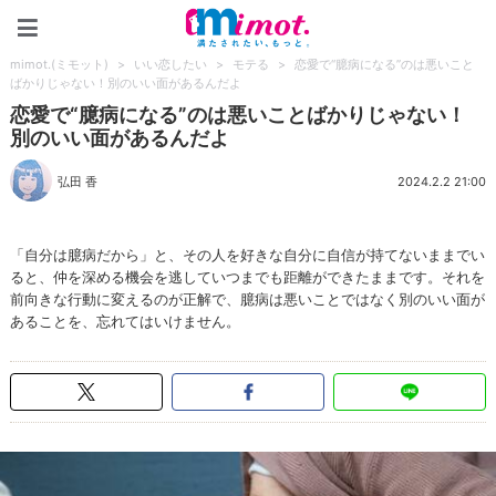
mimot.(ミモット)
mimot.(ミモット)
>
いい恋したい
>
モテる
>
恋愛で“臆病になる”のは悪いこと
ばかりじゃない！別のいい面があるんだよ
恋愛で“臆病になる”のは悪いことばかりじゃない！
別のいい面があるんだよ
弘田 香
2024.2.2 21:00
「自分は臆病だから」と、その人を好きな自分に自信が持てないままでい
ると、仲を深める機会を逃していつまでも距離ができたままです。それを
前向きな行動に変えるのが正解で、臆病は悪いことではなく別のいい面が
あることを、忘れてはいけません。