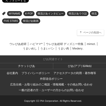
MYNAME
K-POP
韓流ぴあインタビュー
韓流ぴあウラ話
韓流
>
FIVE STARS
韓流ぴあ動画
ページの先頭へ
ウレぴあ総研
|
ハピママ*
|
ウレぴあ総研 ディズニー特集
|
mimot.
|
うまいめし
|
うまいパン
|
うまい肉
|
Medery.
ぴあ関連サイト
チケットぴあ
ぴあ(アプリ&Web)
会社案内
プライバシーポリシー
アクセスデータの利用・著作権等
外部送信ポリシー
広告出稿・お取り組みのご相談・情報掲載・その他お問い合わせ
一般の読者の方・ユーザーの方からのお問い合わせ
Copyright (C) PIA Corporation. All Rights Reserved.