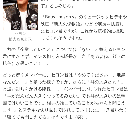
す」としみじみ。
『Baby I'm sorry』のミュージックビデオや
映画『新大久保物語』などで演技を披露し
たセヨン君ですが、これから積極的に挑戦
セヨン
してくれそうですね。
拡大画像表示
一方の「卒業したいこと」については「ない」と答えるセヨン
君にすかさず、インス切り込み隊長が一言「あるよね。顔（の
肌色）が黒いこと！」。
どっと沸くメンバーに、セヨン君は「やめてください～。地黒
なんだよ～」と参った様子ですが、さらに「耳の大きさも！」
と追い討ちをかける隊長……。メンバーにいじられたセヨン君は
「耳がだんだん大きくなってるみたい。でも耳が大きいのは韓
国ではいいことです。相手の話していることがちゃんと聞こえ
ます!!」とステキな切り返しで応戦していました。コヌ君いわく
「寝てても聞こえてる」そうですよ（笑）。