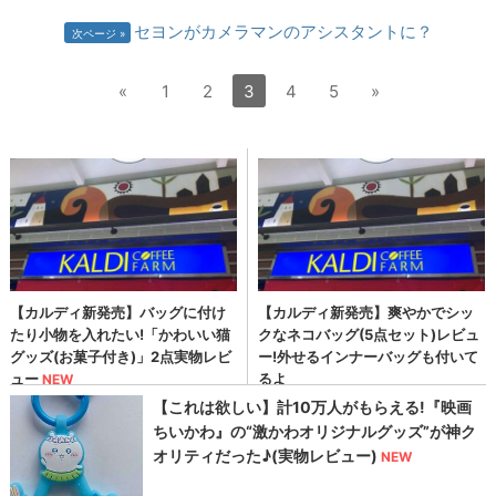
セヨンがカメラマンのアシスタントに？
次ページ
«
1
2
3
4
5
»