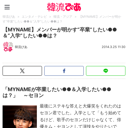
韓流ぴあ
韓流ぴあ
>
エンタメ・テレビ
>
韓流・アジア
>
【MYNAME】メンバーが明か
す“卒業”したい●●＆“入学”したい●●は？
【MYNAME】メンバーが明かす“卒業”したい●●
＆“入学”したい●●は？
韓流ぴあ
2014.3.25 11:30
「MYNAMEが卒業したい●●＆入学したい●●
は？」 ～セヨン
最後にステキな答えと大爆笑をくれたのは
セヨン君でした。入学として「もう始めて
るけど、歌手のセヨンだけじゃなくて、俳
優キム・セヨンとして演技をやりたいで