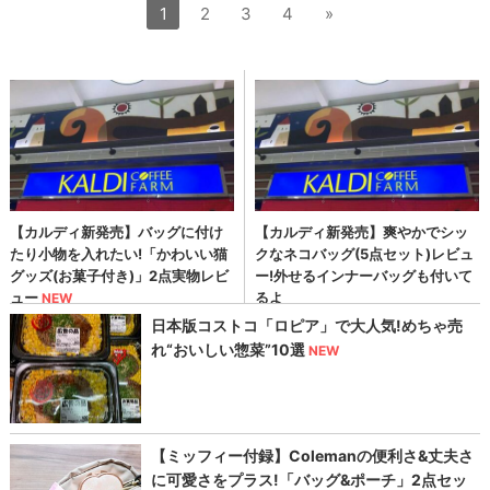
1
2
3
4
»