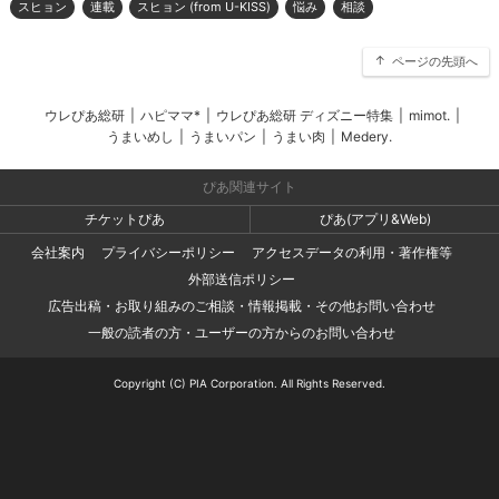
スヒョン
連載
スヒョン (from U-KISS)
悩み
相談
ページの先頭へ
ウレぴあ総研
|
ハピママ*
|
ウレぴあ総研 ディズニー特集
|
mimot.
|
うまいめし
|
うまいパン
|
うまい肉
|
Medery.
ぴあ関連サイト
チケットぴあ
ぴあ(アプリ&Web)
会社案内
プライバシーポリシー
アクセスデータの利用・著作権等
外部送信ポリシー
広告出稿・お取り組みのご相談・情報掲載・その他お問い合わせ
一般の読者の方・ユーザーの方からのお問い合わせ
Copyright (C) PIA Corporation. All Rights Reserved.