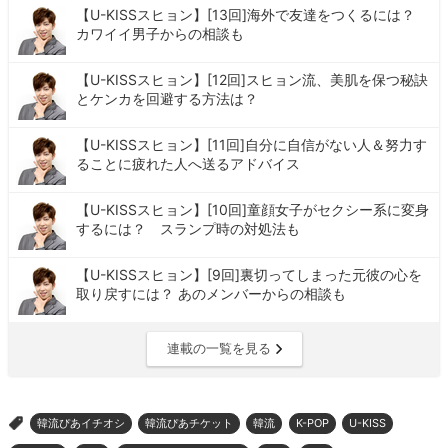
【U-KISSスヒョン】[13回]海外で友達をつくるには？
カワイイ男子からの相談も
【U-KISSスヒョン】[12回]スヒョン流、美肌を保つ秘訣
とケンカを回避する方法は？
【U-KISSスヒョン】[11回]自分に自信がない人＆努力す
ることに疲れた人へ送るアドバイス
【U-KISSスヒョン】[10回]童顔女子がセクシー系に変身
するには？ スランプ時の対処法も
【U-KISSスヒョン】[9回]裏切ってしまった元彼の心を
取り戻すには？ あのメンバーからの相談も
連載の一覧を見る
韓流ぴあイチオシ
韓流ぴあチケット
韓流
K-POP
U-KISS
>