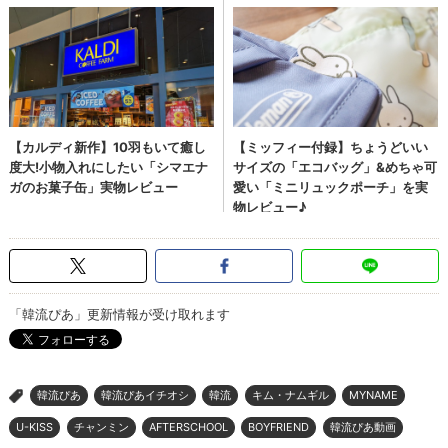
「韓流ぴあ」更新情報が受け取れます
韓流ぴあ
韓流ぴあイチオシ
韓流
キム・ナムギル
MYNAME
>
U-KISS
チャンミン
AFTERSCHOOL
BOYFRIEND
韓流ぴあ動画