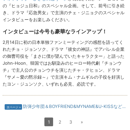
の『ヒョジュ日和』のスペシャル企画。そして、前号に引き続
き、ドラマ『応急男女』で主演のチェ・ジニョクのスペシャル
インタビューをお楽しみください。
インタビューは今号も豪華なラインアップ！
2月14日に初の日本単独ファンミーティングの感想を語ってく
れたチョ・ジョンソク、ドラマ『彼女の神話』でアパレル企業
の御曹司役を「まさに僕が望んでいたキャラクター」と語った
John-Hoon、韓国ではお馴染みのヒーロー時代劇『チョンウ
チ』で主人公のチョンウチを演じたチャ・テヒョン、ドラマ
『サメ～愛の黙示録～』で主演キム・ナムギルの子役を好演し
たヨン・ジュンソク、いずれも必見、必読です。
防弾少年団＆BOYFRIEND&MYNAME&U-KISSなど...
次ページ
1
2
3
»