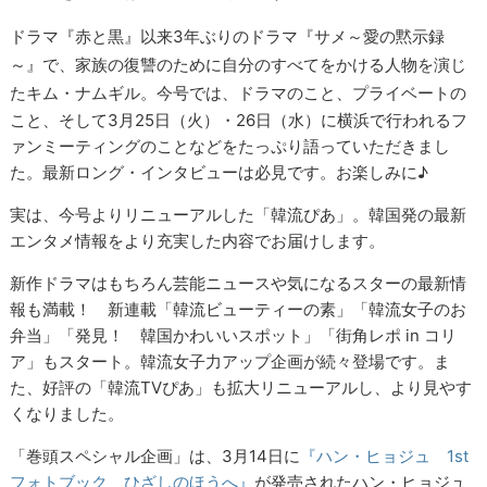
ドラマ『赤と黒』以来3年ぶりのドラマ『サメ～愛の黙示録
～』で、家族の復讐のために自分のすべてをかける人物を演じ
たキム・ナムギル。
今号では、
ドラマのこと、プライベートの
こと、そして3月25日（火）・26日（水）に横浜で行われるフ
ァンミーティングのことなどをたっぷり語っていただきまし
た。最新ロング・インタビューは必見です。お楽しみに♪
実は、今号よりリニューアルした「韓流ぴあ」。韓国発の最新
エンタメ情報をより充実した内容でお届けします。
新作ドラマはもちろん芸能ニュースや気になるスターの最新情
報も満載！ 新連載「韓流ビューティーの素」「韓流女子のお
弁当」「発見！ 韓国かわいいスポット」「街角レポ in コリ
ア」もスタート。韓流女子力アップ企画が続々登場です。ま
た、好評の「韓流TVぴあ」も拡大リニューアルし、より見やす
くなりました。
「巻頭スペシャル企画」は、3月14日に
『ハン・ヒョジュ 1st
フォトブック ひざしのほうへ』
が発売されたハン・ヒョジュ