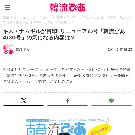
韓流ぴあ
韓流ぴあ
>
エンタメ・テレビ
>
韓流・アジア
>
キム・ナムギルが目印! リニュー
アル号「韓流ぴあ 4/30号」の気になる内容は？
キム・ナムギルが目印! リニューアル号「韓流ぴあ
4/30号」の気になる内容は？
韓流ぴあ
2014.3.17 18:25
今号よりリニューアル。とっても見やすくなった3月22日(土)発売の雑誌
「韓流ぴあ4/30号」の内容を大公開！ 表紙＆巻頭インタビューを飾る
のはキム・ナムギルです。お楽しみに♪