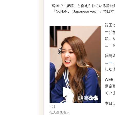
韓国で「妖精」と例えられている清純派ガ
『NoNoNo（Japanese ver.
韓国
ージか
に、シ
ュー
雑誌
ュー
した
WE
動企
てい
本日
ボミ
拡大画像表示