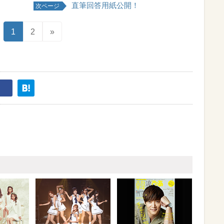
直筆回答用紙公開！
次ページ
1
2
»