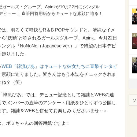
ールズ・グループ、Apinkが10月22日にシングル
3
）』で日本デビュー！ 直筆回答用紙からキュートな素顔に迫る！
では、明るくて軽快なR＆B POPサウンドと、清純なイメ
4
ら“妖精”と称されるガールズグループ、Apink。今月22日
ングル『NoNoNo（Japanese ver.）』で待望の日本デビ
を飾りました。
5
＆
WEB「韓流ぴあ」はキュートな彼女たちに直撃インタビ
、素顔に迫りました。皆さんはもう本誌をチェックされま
よね？（笑）
B「韓流ぴあ」では、デビュー記念として雑誌とWEBの連
ソ
画でメンバーの直筆のアンケート用紙をひとりずつ公開し
ます。雑誌＆WEBと併せてお楽しみくださいませ～♪
は、ボミちゃんの回答用紙ですよ！