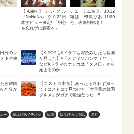
チェ・ジニョク、10.22
【Apink】シングル
雑誌「韓流ぴあ 11/30
『NoNoNo』で10.22日
号」表紙初登場！
本デビュー決定! 「初心
を忘れずに頑張る」
千円分のク
【K-POPもKドラマも深読みしたら韓国
」オトク率
が見えた】#「オディソパンマリヤ」、
なぜKドラマのケンカは「タメ口」から
始まるのか
したら韓国
【コストコ実食】あったら迷わず買っ
ると分か
て！コストコで見つけた「大容量の韓国
グルメ」がガチで最強だった…!!
ュー
韓流ぴあイチオシ
韓国
韓流ぴあウラ話
ボミ