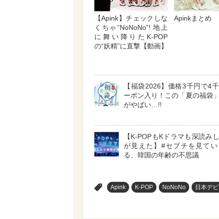
【Apink】チェックしな
Apinkまとめ
くちゃ“NoNoNo”! 地上
に舞い降りたK-POP
の“妖精”に直撃【動画】
【福袋2026】価格3千円で4
ーポン入り！この「夏の福袋
がやばい…!!
【K-POPもKドラマも深読み
が見えた】#セブチを見てい
る、韓国の年齢の不思議
>
Apink
K-POP
NoNoNo
日本デビ