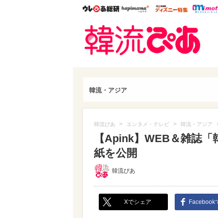
ウレぴあ総研
ハピママ*
ウレぴあ
韓流
韓流・アジア
>
>
韓流ぴあ
エンタメ・テレビ
韓流・アジア
【Apink】WEB＆雑誌
紙を公開
韓流ぴあ
Xでシェア
Faceboo