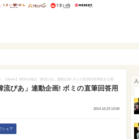
総研 ディズニー特集
mimot.
うまいめし
うまいパン
うまい肉
Medery.
ぴあ
>
【Apink】WEB＆雑誌「韓流ぴあ」連動企画! ボミの直筆回答用紙を公開
人
「韓流ぴあ」連動企画! ボミの直筆回答用
1
2014.10.23 13:00
2
kでシェア