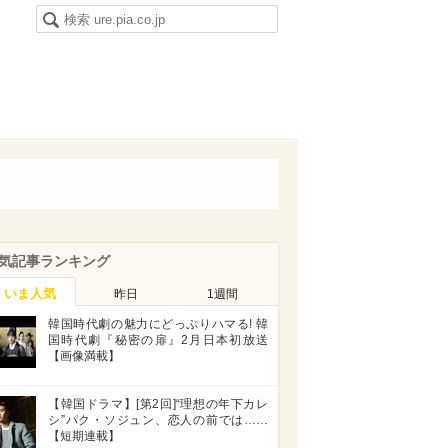
気記事ランキング
いま人気
昨日
1週間
韓国時代劇の魅力にどっぷりハマる! 韓
国時代劇『秘密の扉』2月日本初放送
【画像満載】
【韓国ドラマ】[第2回]“理想の年下カレ
シ”パク・ソジュン、恋人の前では……
【短期連載】