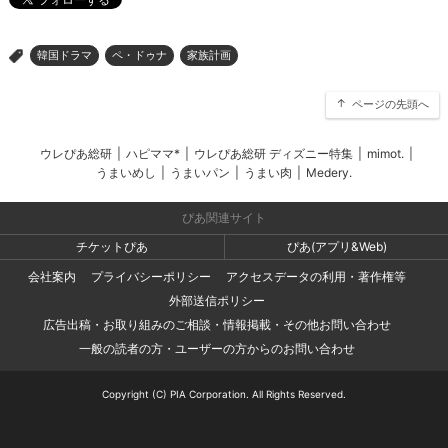
韓国ドラマ
ペ・ドゥナ
家族計画
>
ページの先頭へ
ウレぴあ総研
|
ハピママ*
|
ウレぴあ総研 ディズニー特集
|
mimot.
|
うまいめし
|
うまいパン
|
うまい肉
|
Medery.
ぴあ関連サイト
チケットぴあ
ぴあ(アプリ&Web)
会社案内
プライバシーポリシー
アクセスデータの利用・著作権等
外部送信ポリシー
広告出稿・お取り組みのご相談・情報掲載・その他お問い合わせ
一般の読者の方・ユーザーの方からのお問い合わせ
Copyright (C) PIA Corporation. All Rights Reserved.