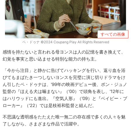
すべての画像
ペ・ドゥナ ©2024 Coupang Play All Rights Reserved
感情を持たないと言われる母ヨンスは人の記憶を書き換えて、
幻覚を事実と思い込ませる特別な能力の持ち主。
「今から注目」と静かに告げてハッキングを行い、返り血を浴
びてもまばたき一つしないヨンスを完璧に演じ切りドラマをけ
ん引したペ・ドゥナは、'99年の映画デビュー後、ポン・ジュノ
監督の『ほえる犬は噛まない』（'00）で頭角を表し、'12年に
はハリウッドにも進出。『空気人形』（'09）と『ベイビー・ブ
ローカー』（'22）では是枝裕和監督と組んだ。
不思議な透明感をたたえた唯一無二の存在感で多くの人々を魅
了しながら、さまざまな作品で活躍中。