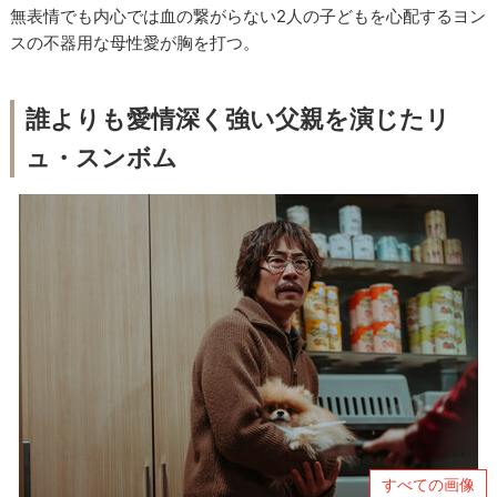
無表情でも内心では血の繋がらない2人の子どもを心配するヨン
スの不器用な母性愛が胸を打つ。
誰よりも愛情深く強い父親を演じたリ
ュ・スンボム
すべての画像