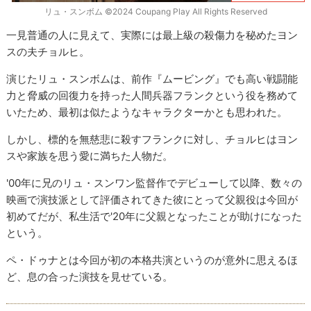
リュ・スンボム ©2024 Coupang Play All Rights Reserved
一見普通の人に見えて、実際には最上級の殺傷力を秘めたヨン
スの夫チョルヒ。
演じたリュ・スンボムは、前作『ムービング』でも高い戦闘能
力と脅威の回復力を持った人間兵器フランクという役を務めて
いたため、最初は似たようなキャラクターかとも思われた。
しかし、標的を無慈悲に殺すフランクに対し、チョルヒはヨン
スや家族を思う愛に満ちた人物だ。
'00年に兄のリュ・スンワン監督作でデビューして以降、数々の
映画で演技派として評価されてきた彼にとって父親役は今回が
初めてだが、私生活で'20年に父親となったことが助けになった
という。
ペ・ドゥナとは今回が初の本格共演というのが意外に思えるほ
ど、息の合った演技を見せている。