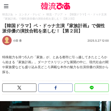
韓流ぴあ
韓流ぴあ
>
エンタメ・テレビ
>
韓流・アジア
>
【韓国ドラマ】ペ・ドゥナ主演
『家族計画』で個性派俳優の演技合戦を楽しむ！【第２回】
【韓国ドラマ】ペ・ドゥナ主演『家族計画』で個性
派俳優の演技合戦を楽しむ！【第２回】
小田 香
2025.5.27 12:00
特殊能力を持つ5人の「家族」が、とある都市に引っ越してきたところか
ら始まる『家族計画』。ダークでスリリングな展開の中に、現代社会の闇
や家族愛なども盛り込み見どころ満載な本作の魅力を出演俳優の演技から
探る。