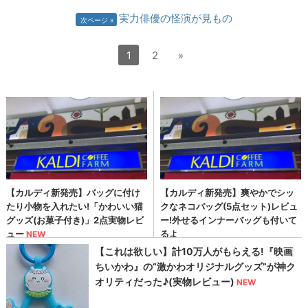
実力俳優の怪演が見もの
次ページ
1
2
»