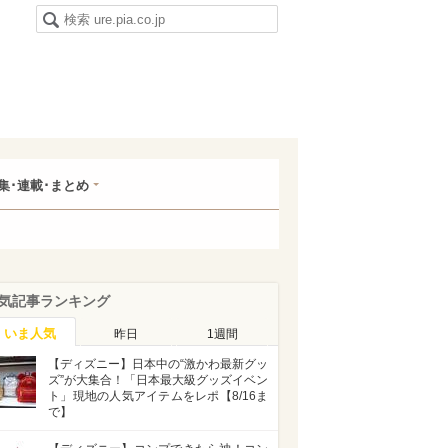
集･連載･まとめ
気記事ランキング
いま人気
昨日
1週間
【ディズニー】日本中の“激かわ最新グッ
ズ”が大集合！「日本最大級グッズイベン
ト」現地の人気アイテムをレポ【8/16ま
で】