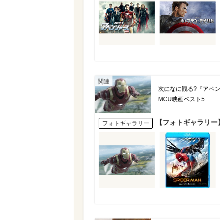
次になに観る?『アベ
MCU映画ベスト5
【フォトギャラリー
フォトギャラリー