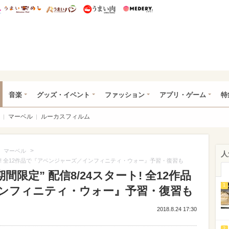
総研 ディズニー特集
mimot.
うまいめし
うまいパン
うまい肉
Medery.
ズニー特集 -ウレぴあ総研
音楽
グッズ・イベント
ファッション
アプリ・ゲーム
特
マーベル
ルーカスフィルム
>
>
マーベル
人
スタート! 全12作品で『アベンジャーズ／インフィニティ・ウォー』予習・復習も
間限定” 配信8/24スタート! 全12作品
1
ンフィニティ・ウォー』予習・復習も
2018.8.24 17:30
2