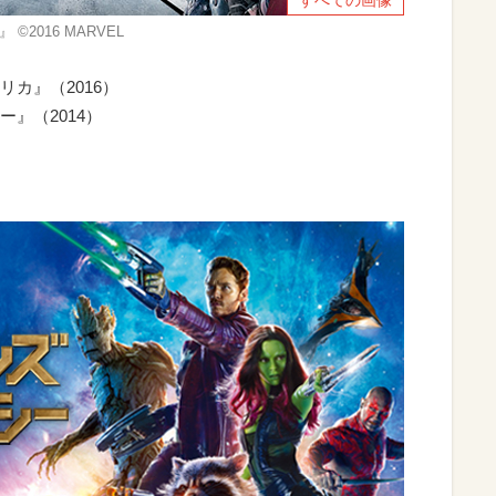
2016 MARVEL
カ』（2016）
』（2014）