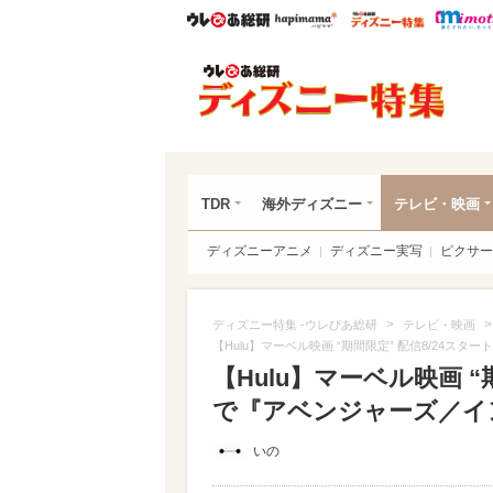
ウレぴあ総研
ハピママ*
ウレぴあ
ディ
TDR
海外ディズニー
テレビ・映画
ディズニーアニメ
ディズニー実写
ピクサー
>
ディズニー特集 -ウレぴあ総研
テレビ・映画
【Hulu】マーベル映画 “期間限定” 配信8/24
【Hulu】マーベル映画 “期
で『アベンジャーズ／イ
いの