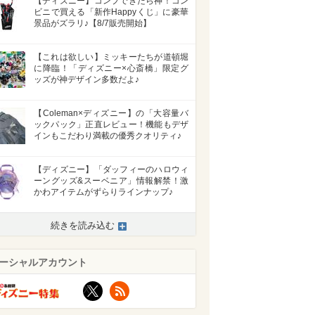
【ディズニー】コンプできたら神！コン
ビニで買える「新作Happyくじ」に豪華
景品がズラリ♪【8/7販売開始】
【これは欲しい】ミッキーたちが道頓堀
に降臨！「ディズニー×心斎橋」限定グ
ッズが神デザイン多数だよ♪
【Coleman×ディズニー】の「大容量バ
ックパック」正直レビュー！機能もデザ
インもこだわり満載の優秀クオリティ♪
【ディズニー】「ダッフィーのハロウィ
ーングッズ&スーベニア」情報解禁！激
かわアイテムがずらりラインナップ♪
続きを読み込む
ーシャルアカウント
X
RSS