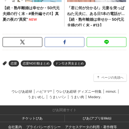
恋愛
恋愛NG行動まとめ
ドン引き男女まとめ
>
ページの先頭へ
ウレぴあ総研
|
ハピママ*
|
ウレぴあ総研 ディズニー特集
|
mimot.
|
うまいめし
|
うまいパン
|
うまい肉
|
Medery.
ぴあ関連サイト
チケットぴあ
ぴあ(アプリ&Web)
会社案内
プライバシーポリシー
アクセスデータの利用・著作権等