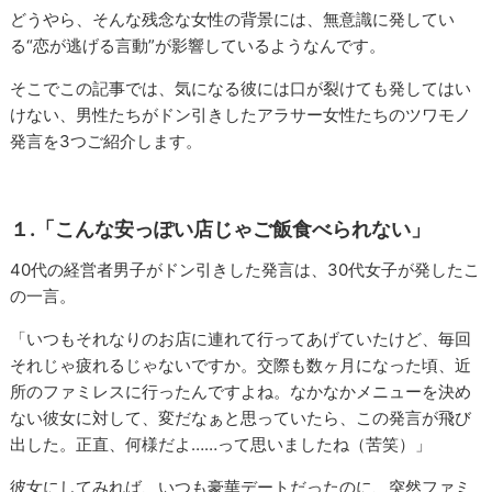
どうやら、そんな残念な女性の背景には、無意識に発してい
る“恋が逃げる言動”が影響しているようなんです。
そこでこの記事では、気になる彼には口が裂けても発してはい
けない、男性たちがドン引きしたアラサー女性たちのツワモノ
発言を3つご紹介します。
１.「こんな安っぽい店じゃご飯食べられない」
40代の経営者男子がドン引きした発言は、30代女子が発したこ
の一言。
「いつもそれなりのお店に連れて行ってあげていたけど、毎回
それじゃ疲れるじゃないですか。交際も数ヶ月になった頃、近
所のファミレスに行ったんですよね。なかなかメニューを決め
ない彼女に対して、変だなぁと思っていたら、この発言が飛び
出した。正直、何様だよ……って思いましたね（苦笑）」
彼女にしてみれば、いつも豪華デートだったのに、突然ファミ