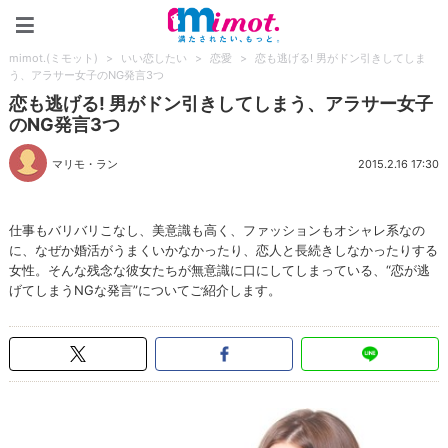
mimot.(ミモット)
mimot.(ミモット)
>
いい恋したい
>
恋愛
>
恋も逃げる! 男がドン引きしてしま
う、アラサー女子のNG発言3つ
恋も逃げる! 男がドン引きしてしまう、アラサー女子
のNG発言3つ
マリモ・ラン
2015.2.16 17:30
仕事もバリバリこなし、美意識も高く、ファッションもオシャレ系なの
に、なぜか婚活がうまくいかなかったり、恋人と長続きしなかったりする
女性。そんな残念な彼女たちが無意識に口にしてしまっている、“恋が逃
げてしまうNGな発言”についてご紹介します。