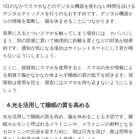
1日のなかでスマホなどのデジタル機器を使わない時間を設ける
デジタルデトックスを行うのもおすすめです。デジタル機器か
らの情報を遮断し、脳を休ませることにつながります。
視界に入るとついスマホを触ってしまう場合には、カバンにし
まう、別の部屋に置いて物理的に距離を置くなどの対策が効果
的です。通知が気になる場合はサイレントモードにして音が鳴
らないようにしましょう。
とくに、就寝前にスマホを使用すると、スマホの光や情報によ
る刺激で脳がなかなか休まらず睡眠の質の低下を招きます。就
寝前は使用を控え、寝室にはスマホを持ち込まないようにしま
しょう。
4.光を活用して睡眠の質を高める
光を活用して睡眠の質を高め、脳を休めることも大切です。睡
眠ホルモンと呼ばれるメラトニンや、メラトニンの材料となる
セロトニンの分泌を促すために、朝は日光を浴び、夜は照明を
落とした部屋で過ごすことを意識しましょう。