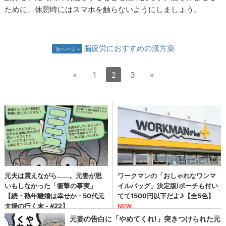
ために、休憩時にはスマホを触らないようにしましょう。
脳疲労におすすめの漢方薬
次ページ
«
1
2
3
»