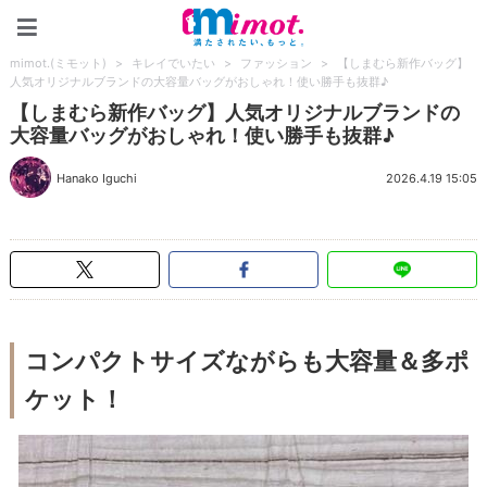
mimot.(ミモット)
mimot.(ミモット)
>
キレイでいたい
>
ファッション
>
【しまむら新作バッグ】
人気オリジナルブランドの大容量バッグがおしゃれ！使い勝手も抜群♪
【しまむら新作バッグ】人気オリジナルブランドの
大容量バッグがおしゃれ！使い勝手も抜群♪
Hanako Iguchi
2026.4.19 15:05
コンパクトサイズながらも大容量＆多ポ
ケット！