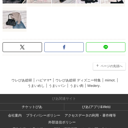
ページの先頭へ
ウレぴあ総研
|
ハピママ*
|
ウレぴあ総研 ディズニー特集
|
mimot.
|
うまいめし
|
うまいパン
|
うまい肉
|
Medery.
ぴあ関連サイト
チケットぴあ
ぴあ(アプリ&Web)
会社案内
プライバシーポリシー
アクセスデータの利用・著作権等
外部送信ポリシー