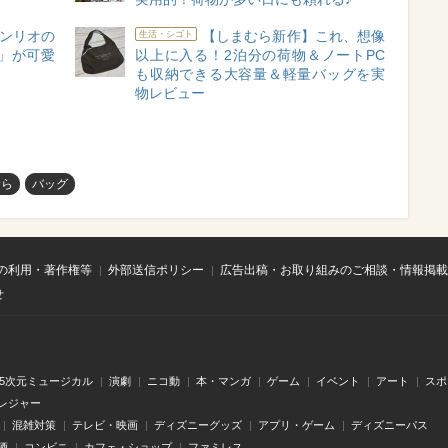
ンリオの
【しまむら新作】これ、想像
生活・シゴト
」が可愛
以上に入る！2泊分の荷物＆ノートPC
も収納できる大容量＆軽量バッグを実
物レビュー
むら
バッグ
の利用・著作権等
外部送信ポリシー
広告出稿・お取り組みのご相談・情報掲載
せ
.5次元ミュージカル
演劇
ニコ動
本・マンガ
ゲーム
イベント
アート
スポ
レジャー
混雑対策
テレビ・映画
ディズニーグッズ
アプリ・ゲーム
ディズニーパス
酒
コンビニ
カフェ・ショップ
ファミレス