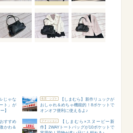
ルじゃな
【しまむら】新作リュックが
生活・シゴト
ート」が
おしゃれ＆めちゃ機能的！8ポケットで
ュー】
オンオフ便利に使えるよ♪
おすすめ
【しまむら×スヌーピー新
ファッション
う激かわ＆
作】2WAYトートバッグが10ポケットで
実用的！荷物が多い日にも頼れる♪