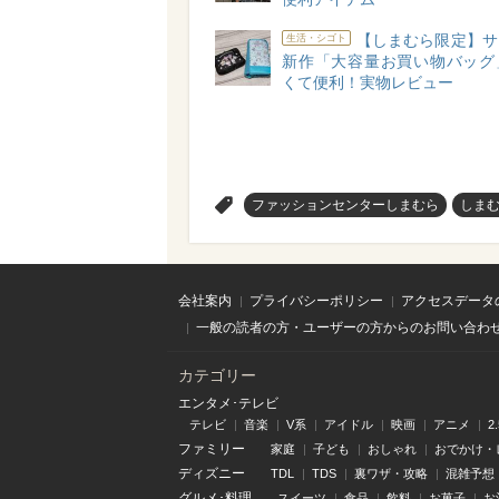
【しまむら限定】サ
生活・シゴト
新作「大容量お買い物バッグ
くて便利！実物レビュー
>
ファッションセンターしまむら
しま
会社案内
プライバシーポリシー
アクセスデータ
一般の読者の方・ユーザーの方からのお問い合わ
カテゴリー
エンタメ･テレビ
テレビ
音楽
V系
アイドル
映画
アニメ
2
ファミリー
家庭
子ども
おしゃれ
おでかけ・
ディズニー
TDL
TDS
裏ワザ・攻略
混雑予想
グルメ･料理
スイーツ
食品
飲料
お菓子
お