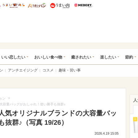
総研 ディズニー特集
mimot.
うまいめし
うまいパン
うまい肉
Medery.
ot.(ミモット)
いい恋したい
おいしい食べ物
癒されたい
楽したい
節約
ン
アンチエイジング
コスメ
趣味・習い事
>
ョン
人
大容量バッグがおしゃれ！使い勝手も抜群♪
人気オリジナルブランドの大容量バッ
1
群♪（写真 19/26）
2026.4.19 15:05