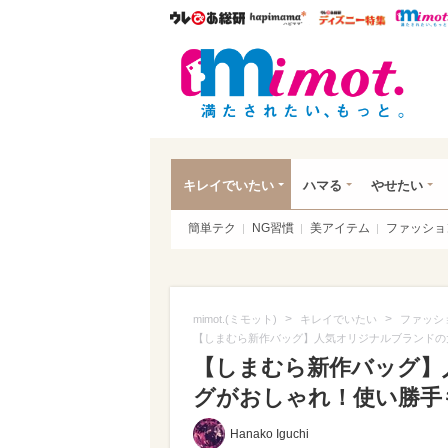
ウレぴあ総研
ハピママ*
ウレぴあ
mim
キレイでいたい
ハマる
やせたい
簡単テク
NG習慣
美アイテム
ファッショ
>
>
mimot.(ミモット)
キレイでいたい
ファッシ
【しまむら新作バッグ】人気オリジナルブランドの
【しまむら新作バッグ】
グがおしゃれ！使い勝手も抜
Hanako Iguchi