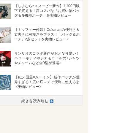
【しまむら×スヌーピー新作】1,100円以
下で買える！高コスパな「お買い物バッ
グ＆多機能ポーチ」を実物レビュー
【ミッフィー付録】Colemanの便利さ＆
丈夫さに可愛さをプラス！「バッグ＆ポ
ーチ」2点セットを実物レビュー♪
サンリオのコラボ新作がおとな可愛い！
ハローキティやシナモロールのTシャツ
やチャームなど全9型が登場♪
【紀ノ国屋×ムーミン】新作バッグが優
秀すぎる！広い底マチで便利に使えるよ
《実物レビュー》
続きを読み込む
>