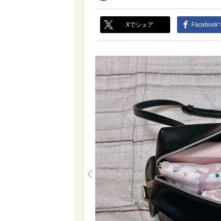
Xでシェア
Faceboo
<