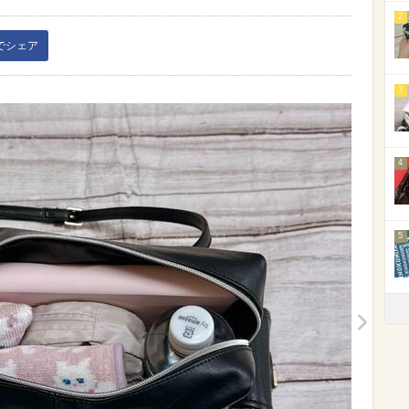
2
kでシェア
3
4
5