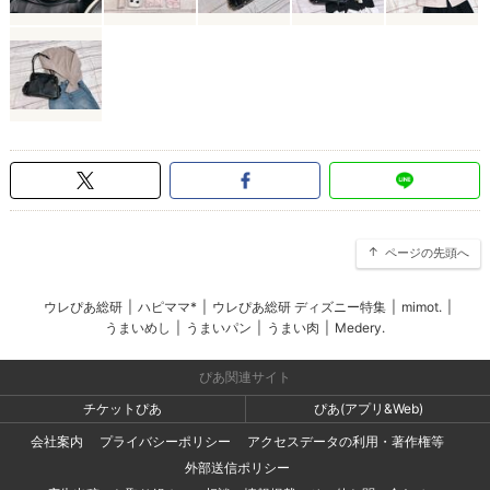
ページの先頭へ
ウレぴあ総研
|
ハピママ*
|
ウレぴあ総研 ディズニー特集
|
mimot.
|
うまいめし
|
うまいパン
|
うまい肉
|
Medery.
ぴあ関連サイト
チケットぴあ
ぴあ(アプリ&Web)
会社案内
プライバシーポリシー
アクセスデータの利用・著作権等
外部送信ポリシー