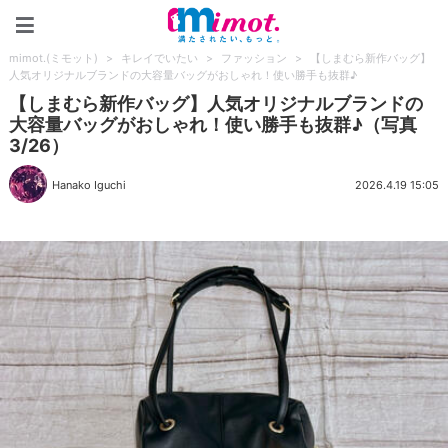
mimot.(ミモット)
mimot.(ミモット)
>
キレイでいたい
>
ファッション
>
【しまむら新作バッグ】
人気オリジナルブランドの大容量バッグがおしゃれ！使い勝手も抜群♪
【しまむら新作バッグ】人気オリジナルブランドの
大容量バッグがおしゃれ！使い勝手も抜群♪（写真
3/26）
Hanako Iguchi
2026.4.19 15:05