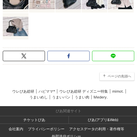
ページの先頭へ
ウレぴあ総研
|
ハピママ*
|
ウレぴあ総研 ディズニー特集
|
mimot.
|
うまいめし
|
うまいパン
|
うまい肉
|
Medery.
ぴあ関連サイト
チケットぴあ
ぴあ(アプリ&Web)
会社案内
プライバシーポリシー
アクセスデータの利用・著作権等
外部送信ポリシー