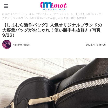
mimot.(ミモット)
mimot.(ミモット)
>
キレイでいたい
>
ファッション
>
【しまむら新作バッグ】
人気オリジナルブランドの大容量バッグがおしゃれ！使い勝手も抜群♪
【しまむら新作バッグ】人気オリジナルブランドの
大容量バッグがおしゃれ！使い勝手も抜群♪（写真
9/26）
Hanako Iguchi
2026.4.19 15:05