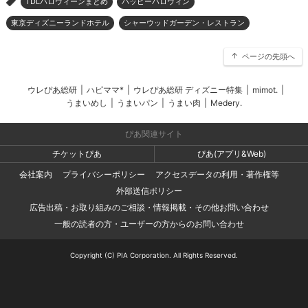
TDLハロウィーンまとめ
ハッピーハロウィン
>
東京ディズニーランドホテル
シャーウッドガーデン・レストラン
ページの先頭へ
ウレぴあ総研
|
ハピママ*
|
ウレぴあ総研 ディズニー特集
|
mimot.
|
うまいめし
|
うまいパン
|
うまい肉
|
Medery.
ぴあ関連サイト
チケットぴあ
ぴあ(アプリ&Web)
会社案内
プライバシーポリシー
アクセスデータの利用・著作権等
外部送信ポリシー
広告出稿・お取り組みのご相談・情報掲載・その他お問い合わせ
一般の読者の方・ユーザーの方からのお問い合わせ
Copyright (C) PIA Corporation. All Rights Reserved.