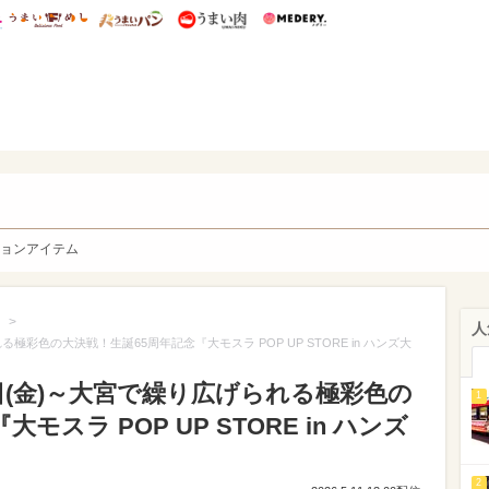
総研 ディズニー特集
mimot.
うまいめし
うまいパン
うまい肉
Medery.
y. Character's
ョンアイテム
>
人
極彩色の大決戦！生誕65周年記念『大モスラ POP UP STORE in ハンズ大
日(金)～大宮で繰り広げられる極彩色の
1
スラ POP UP STORE in ハンズ
2