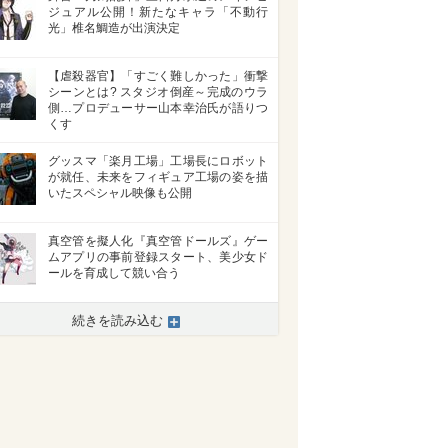
ジュアル公開！新たなキャラ「不動行
光」椎名鯛造が出演決定
【虐殺器官】「すごく難しかった」衝撃
シーンとは? スタジオ倒産～完成のウラ
側…プロデューサー山本幸治氏が語りつ
くす
グッスマ「楽月工場」工場長にロボット
が就任、未来をフィギュア工場の姿を描
いたスペシャル映像も公開
真空管を擬人化『真空管ドールズ』ゲー
ムアプリの事前登録スタート、美少女ド
ールを育成して競い合う
続きを読み込む