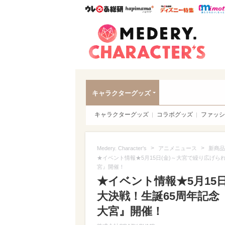
ウレぴあ総研
ハピママ*
ウレぴあ
Meder
キャラクターグッズ
キャラクターグッズ
コラボグッズ
ファッシ
>
>
Medery. Character's
アニメニュース
新商品
★イベント情報★5月15日(金)～大宮で繰り広げられる
宮』開催！
★イベント情報★5月15
大決戦！生誕65周年記念『大モ
大宮』開催！