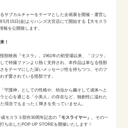
るサブカルチャーをテーマとした企画展を開催・運営し
26年5月15日(金)よりハンズ大宮店にて開始する【大モスラ
店】の情報を公開致します。
来！
怪獣映画『モスラ』。1961年の初登場以来、「ゴジラ」
して特撮ファンより熱く支持され、本作品は単なる怪獣
さをテーマにした深いメッセージ性を持ちつつ、そのフ
わず愛されている怪獣です。
「守護神」としての性格や、幼虫から繭そして成体へと
ラと心を通じる「小美人」の存在など、独創性に溢れた
経た現在でもまったく輝きを失っていません。
平成モスラ３部作30周年記念の
「モスライヤー」
。その一
ち出したPOP UP STOREを開催いたします！