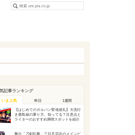
気記事ランキング
いま人気
昨日
1週間
【はじめてのガルパン聖地巡礼】大洗行
き鹿島線の乗り方、知ってる？注意点と
ライターのおすすめ満喫スポットを紹介
舞台「刀剣乱舞」三日月宗近のメインビ