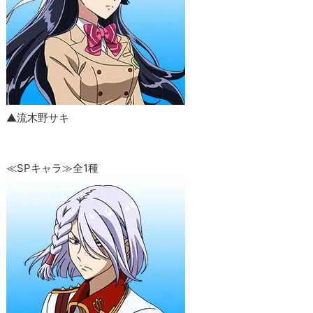
▲流木野サキ
≪SPキャラ≫全1種