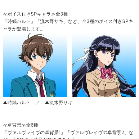
≪ボイス付きSPキャラ≫全3種
「時縞ハルト」「流木野サキ」など、全3種のボイス付きSPキ
ャラが登場します。
▲時縞ハルト ／ ▲流木野サキ
≪卓背景≫全6種
「ヴァルヴレイヴの卓背景1」「ヴァルヴレイヴの卓背景2」な