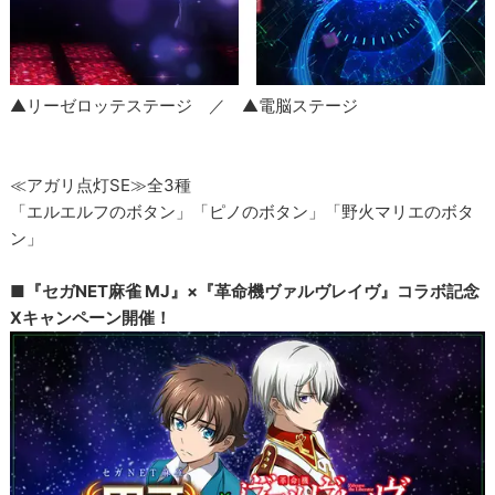
▲リーゼロッテステージ ／ ▲電脳ステージ
≪アガリ点灯SE≫全3種
「エルエルフのボタン」「ピノのボタン」「野火マリエのボタ
ン」
■『セガNET麻雀 MJ』×『革命機ヴァルヴレイヴ』コラボ記念
Xキャンペーン開催！