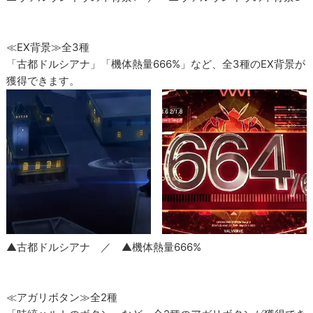
≪EX背景≫全3種
「古都ドルシアナ」「機体熱量666%」など、全3種のEX背景が
獲得できます。
▲古都ドルシアナ ／ ▲機体熱量666%
≪アガリボタン≫全2種