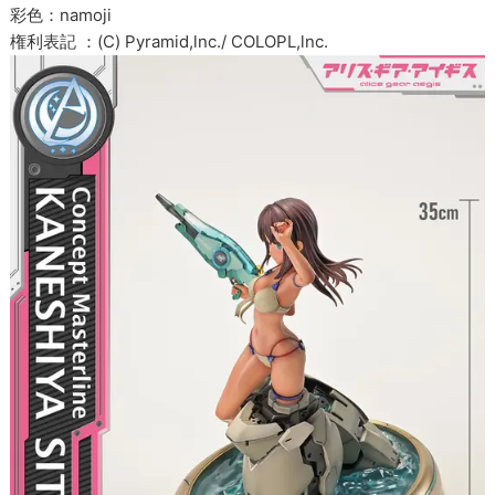
彩色：namoji
権利表記 ：(C) Pyramid,lnc./ COLOPL,lnc.