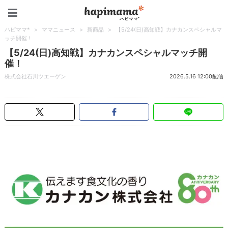
ハピママ*
ハピママ*
>
ママニュース
>
新商品
>
【5/24(日)高知戦】カナカンスペシャルマ
ッチ開催！
【5/24(日)高知戦】カナカンスペシャルマッチ開
催！
株式会社石川ツエーゲン
2026.5.16 12:00配信