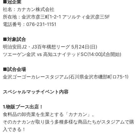
■冠企業
社名：カナカン株式会社
所在地：金沢市彦三町1-2-1 アソルティ金沢彦三5F
電話番号：076-231-1151
■対象試合
明治安田J2・J3百年構想リーグ 5月24日(日)
ツエーゲン金沢 vs 高知ユナイテッドSC(14:00試合開始)
■試合会場
金沢ゴーゴーカレースタジアム(石川県金沢市磯部町ロ75-1)
スペシャルマッチイベント内容
1.物販ブース出店！
食料品の卸売業を生業とする「カナカン」。
そのカナカンが取り扱う多種多様な商品たちがスタジアムで購
入できる！