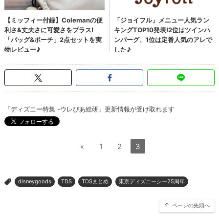
「ディズニー特集 -ウレぴあ総研」更新情報が受け取れます
«
1
2
3
disneygoods
TDS
TDSまとめ
東京ディズニーシー25周年
>
ページの先頭へ