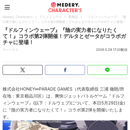
Medery. Character's
Medery. Character's
>
アニメニュース
>
新商品
>
『ドルフィンウェーブ』『陰
の実力者になりたくて！』コラボ第2弾開催！デルタとゼータがコラボガチャに登場！
『ドルフィンウェーブ』『陰の実力者になりたく
て！』コラボ第2弾開催！デルタとゼータがコラボガ
チャに登場！
マーベラス
2026.5.29 17:20配信
株式会社HONEY∞PARADE GAMES（代表取締役 三浦 徹朗/所
在地：東京都品川区）は、爽快ジェットバトルゲーム『ドルフ
ィンウェーブ』(以下：ドルウェブ)について、本日5月29日(金)
に『陰の実力者になりたくて！』コラボ第2弾を開催いたしま
す。