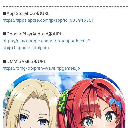
===========================================
■App Store(iOS版)URL
https://apps.apple.com/jp/app/id1533946351
■Google Play(Android版)URL
https://play.google.com/store/apps/details?
id=jp.hpgames.dolphin
■DMM GAMES版URL
https://dmg-dolphin-wave.hpgames.jp