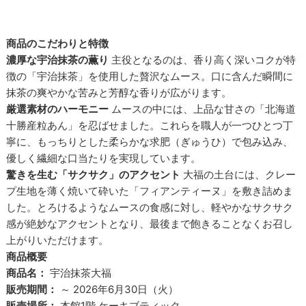
商品のこだわりと特徴
濃厚な宇治抹茶の薫り
主役となるのは、香り高く深いコクが特
徴の「宇治抹茶」を使用した贅沢なムース。口に含んだ瞬間に
抹茶の爽やかな苦みと芳醇な香りが広がります。
厳選素材のハーモニー
ムースの中には、上品な甘さの「北海道
十勝産粒あん」を忍ばせました。これらを職人が一つひとつ丁
寧に、もっちりとした柔らかな求肥（ぎゅうひ）で包み込み、
優しく繊細な口当たりを実現しています。
驚きを生む「サクサク」のアクセント
大福の土台には、クレー
プ生地を薄く焼いて砕いた「フィアンティーヌ」を敷き詰めま
した。とろけるようなムースの食感に対し、軽やかなサクサク
感が絶妙なアクセントとなり、最後まで飽きることなくお召し
上がりいただけます。
商品概要
商品名：
宇治抹茶大福
販売期間：
～ 2026年6月30日（火）
販売場所：
本館1階 ケーキブティック