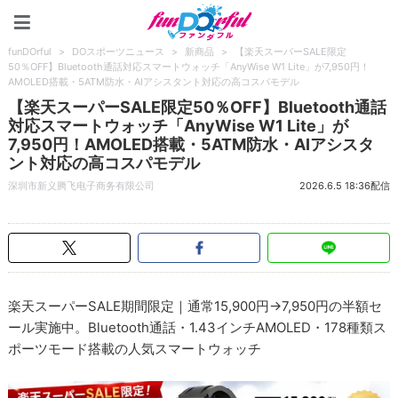
funDOrful
funDOrful
>
DOスポーツニュース
>
新商品
>
【楽天スーパーSALE限定
50％OFF】Bluetooth通話対応スマートウォッチ「AnyWise W1 Lite」が7,950円！
AMOLED搭載・5ATM防水・AIアシスタント対応の高コスパモデル
【楽天スーパーSALE限定50％OFF】Bluetooth通話
対応スマートウォッチ「AnyWise W1 Lite」が
7,950円！AMOLED搭載・5ATM防水・AIアシスタ
ント対応の高コスパモデル
深圳市新义腾飞电子商务有限公司
2026.6.5 18:36配信
楽天スーパーSALE期間限定｜通常15,900円→7,950円の半額セ
ール実施中。Bluetooth通話・1.43インチAMOLED・178種類ス
ポーツモード搭載の人気スマートウォッチ