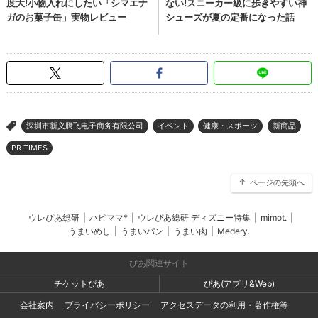
深圳市新义腾飞电子商务有限公司
イベント
健康・スポーツ
新商品
>
PR TIMES
ページの先頭へ
ウレぴあ総研
|
ハピママ*
|
ウレぴあ総研 ディズニー特集
|
mimot.
|
うまいめし
|
うまいパン
|
うまい肉
|
Medery.
ぴあ関連サイト
チケットぴあ
ぴあ(アプリ&Web)
会社案内
プライバシーポリシー
アクセスデータの利用・著作権等