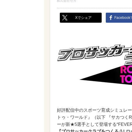
株式会社セガ
Xでシェア
Faceboo
好評配信中のスポーツ育成シミュレー
トゥ・ワールド』（以下 『サカつく
ーが新★5選手として登場する“FEVER 
『プロサッカークラブをつくろう! 