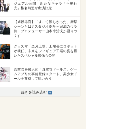
ジュアル公開！新たなキャラ「不動行
光」椎名鯛造が出演決定
【虐殺器官】「すごく難しかった」衝撃
シーンとは? スタジオ倒産～完成のウラ
側…プロデューサー山本幸治氏が語りつ
くす
グッスマ「楽月工場」工場長にロボット
が就任、未来をフィギュア工場の姿を描
いたスペシャル映像も公開
真空管を擬人化『真空管ドールズ』ゲー
ムアプリの事前登録スタート、美少女ド
ールを育成して競い合う
続きを読み込む