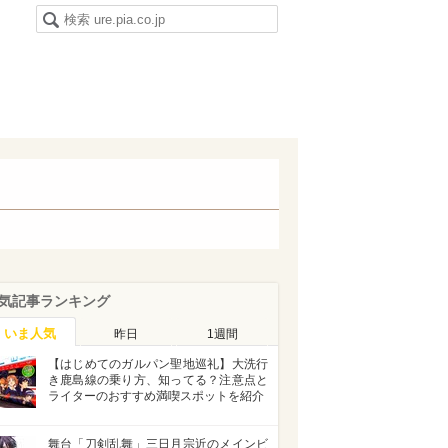
気記事ランキング
いま人気
昨日
1週間
【はじめてのガルパン聖地巡礼】大洗行
き鹿島線の乗り方、知ってる？注意点と
ライターのおすすめ満喫スポットを紹介
舞台「刀剣乱舞」三日月宗近のメインビ