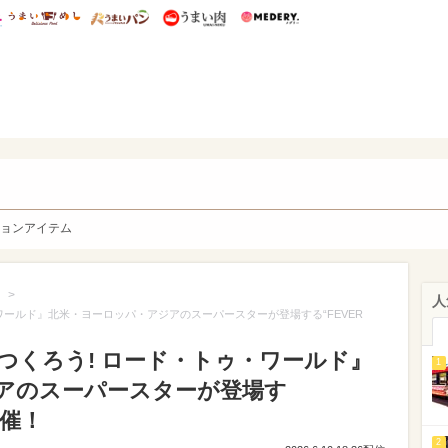
総研 ディズニー特集
mimot.
うまいめし
うまいパン
うまい肉
Medery.
y. Character's
ョンアイテム
>
人
ワールド』北米・ヨーロッパ・アジアのスーパースターが登場する“FEVER
つくろう! ロード・トゥ・ワールド』
1
アのスーパースターが登場す
開催！
2