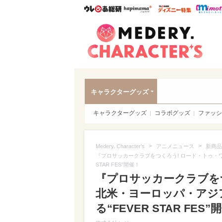
ウレぴあ総研
ハピママ*
ウレぴあ
Meder
キャラクターグッズ
キャラクターグッズ
コラボグッズ
ファッシ
>
>
Medery. Character's
アニメニュース
新商品
『プロサッカークラブをつくろう! ロード・トゥ・
STAR FES”開催！
『プロサッカークラブを
北米・ヨーロッパ・アジ
る“FEVER STAR FES”