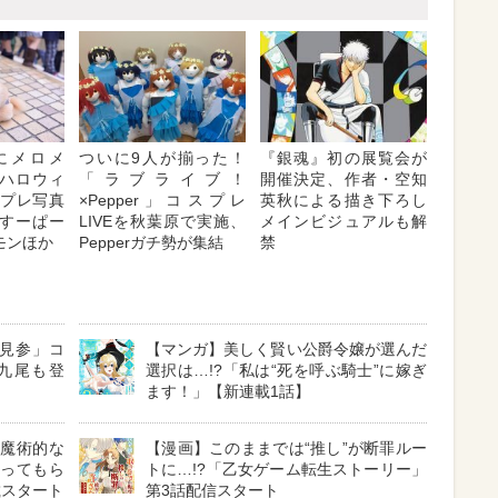
にメロメ
ついに9人が揃った！
『銀魂』初の展覧会が
ハロウィ
「ラブライブ！
開催決定、作者・空知
スプレ写真
×Pepper」コスプレ
英秋による描き下ろし
5／すーぱー
LIVEを秋葉原で実施、
メインビジュアルも解
モンほか
Pepperガチ勢が集結
禁
O見参」コ
【マンガ】美しく賢い公爵令嬢が選んだ
九尾も登
選択は…!?「私は“死を呼ぶ騎士”に嫁ぎ
ます！」【新連載1話】
“魔術的な
【漫画】このままでは“推し”が断罪ルー
誓ってもら
トに…!?「乙女ゲーム転生ストーリー」
載スタート
第3話配信スタート