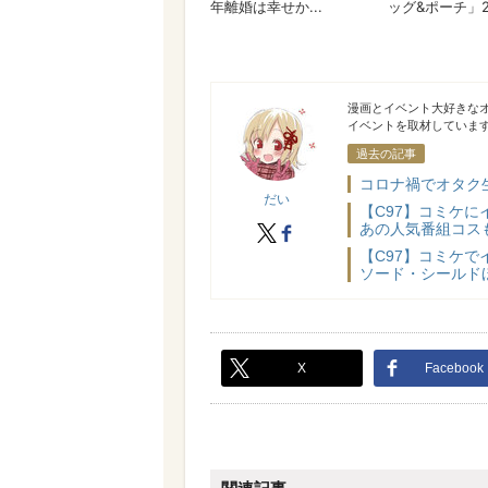
だい
漫画とイベント大好きな
イベントを取材していま
過去の記事
コロナ禍でオタク生
だい
【C97】コミケに
あの人気番組コス
X
facebook
【C97】コミケで
ソード・シールド
X
Facebook