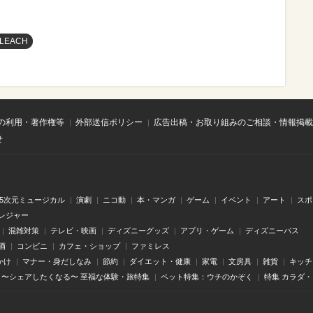
LEACH
の利用・著作権等
外部送信ポリシー
広告出稿・お取り組みのご相談・情報掲載
せ
.5次元ミュージカル
演劇
ニコ動
本・マンガ
ゲーム
イベント
アート
スポ
レジャー
混雑対策
テレビ・映画
ディズニーグッズ
アプリ・ゲーム
ディズニーパス
酒
コンビニ
カフェ・ショップ
ファミレス
かけ
マナー・身だしなみ
節約
ダイエット・健康
家電
文房具
雑貨
キッチ
〜シェアしたくなる〜 至福な体験・旅特集
ペット特集：ウチのかぞく
特集 カラダ