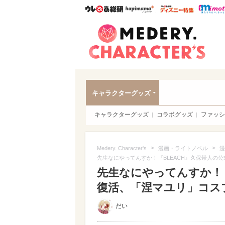
ウレぴあ総研
ハピママ*
ウレぴあ
Meder
キャラクターグッズ
キャラクターグッズ
コラボグッズ
ファッシ
>
>
Medery. Character's
漫画・ライトノベル
漫
先生なにやってんすか！『BLEACH』久保帯人の公
先生なにやってんすか！『B
復活、「涅マユリ」コス
だい