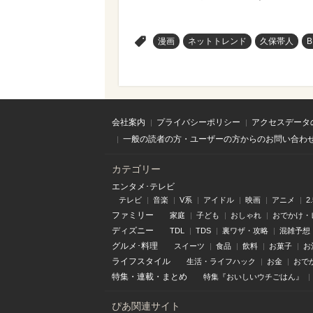
>
漫画
ネットトレンド
久保帯人
B
会社案内
プライバシーポリシー
アクセスデータ
一般の読者の方・ユーザーの方からのお問い合わ
カテゴリー
エンタメ･テレビ
テレビ
音楽
V系
アイドル
映画
アニメ
2
ファミリー
家庭
子ども
おしゃれ
おでかけ・
ディズニー
TDL
TDS
裏ワザ・攻略
混雑予想
グルメ･料理
スイーツ
食品
飲料
お菓子
お
ライフスタイル
生活・ライフハック
お金
おで
特集
・
連載
・
まとめ
特集『おいしいウチごはん』
ぴあ関連サイト