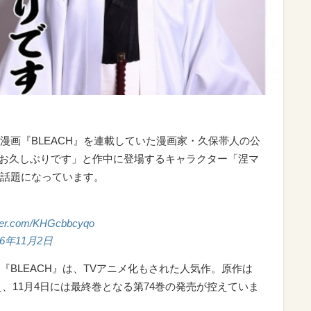
漫画『BLEACH』を連載していた漫画家・久保帯人の公
どうもお久しぶりです」と作中に登場するキャラクター「涅マ
話題になっています。
tter.com/KHGcbbcyqo
16年11月2日
BLEACH』は、TVアニメ化もされた人気作。原作は
え、11月4日には最終巻となる第74巻の発売が控えていま