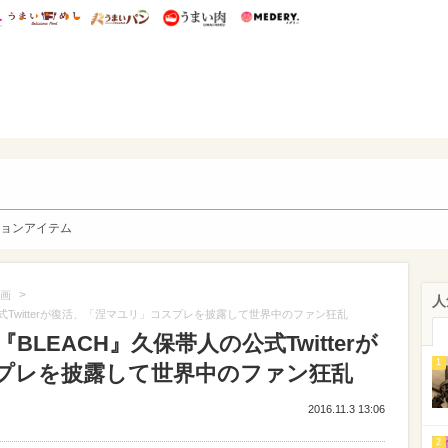
総研 ディズニー特集
mimot.
うまいめし
うまいパン
うまい肉
Medery.
y. Character's
ョンアイテム
>
画
人
式Twitterが復活、「涅マユリ」コスプレを披露して世界中のファン狂乱
LEACH』久保帯人の公式Twitterが
1
プレを披露して世界中のファン狂乱
2016.11.3 13:06
2