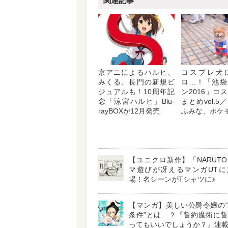
関連記事
京アニによるハルヒ、
コスプレ犬
みくる、長門の新規ビ
ロ…！「池袋
ジュアルも！10周年記
ン2016」コ
念「涼宮ハルヒ」Blu-
まとめvol.
rayBOXが12月発売
ふみな、ポケ
【ユニクロ新作】「NARUT
マ遊びが冴えるマンガUTに
場！名シーンがTシャツに♪
【マンガ】美しい公爵令嬢の
条件”とは…？『誓約魔術に
ってもいいでしょうか？』連