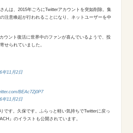
は、2015年ごろにTwitterアカウントを突如削除。集
の注意喚起が行われることになり、ネットユーザーを中
erアカウント復活に世界中のファンが喜んでいるようで、投
寄せられていました。
16年11月2日
witter.com/BEAc7Zj0P7
16年11月2日
ぶりです。久保です。ふらっと軽い気持ちでTwitterに戻っ
EACH』のイラストも公開されています。