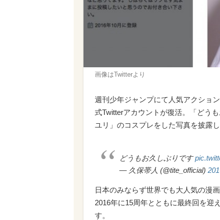
画像はTwitterより
週刊少年ジャンプにて人気アクション
式Twitterアカウントが復活。「
ユリ」のコスプレをした写真を披露し
どうもお久しぶりです
pic.twi
— 久保帯人 (@tite_official)
20
日本のみならず世界でも大人気の漫画『
2016年に15周年とともに最終回を迎
す。