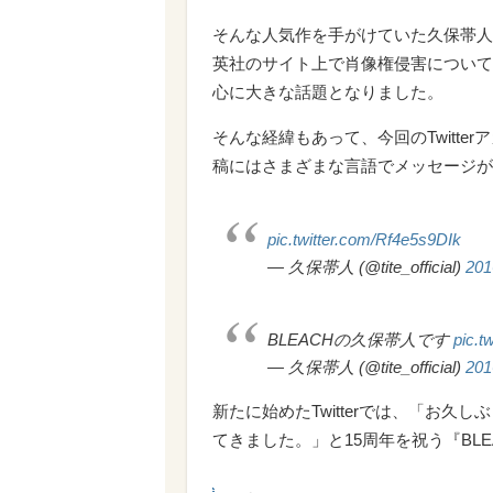
そんな人気作を手がけていた久保帯人さん
英社のサイト上で肖像権侵害について
心に大きな話題となりました。
そんな経緯もあって、今回のTwitt
稿にはさまざまな言語でメッセージが
pic.twitter.com/Rf4e5s9DIk
— 久保帯人 (@tite_official)
20
BLEACHの久保帯人です
pic.t
— 久保帯人 (@tite_official)
20
新たに始めたTwitterでは、「お久し
てきました。」と15周年を祝う『BL