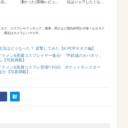
オタク。コスプレやフィギュア、痛車、同人など国内外問わず様々なオタク
す。最近はカメラにハマり中。
活はどうなった？ 直撃してみた【K-POPオタク編】
イケメン&美麗コスプレイヤー集合! 「甲鉄城のカバネリ」
も【写真満載】
イケメン&美麗コスプレ登場!! FGO、ポケットモンスター
ほか【写真満載】