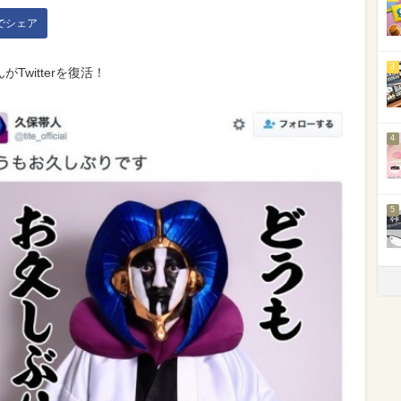
kでシェア
3
Twitterを復活！
4
5